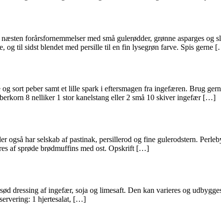
 næsten forårsfornemmelser med små gulerødder, grønne asparges og slik
 og til sidst blendet med persille til en fin lysegrøn farve. Spis gerne 
g sort peber samt et lille spark i eftersmagen fra ingefæren. Brug ger
berkorn 8 nelliker 1 stor kanelstang eller 2 små 10 skiver ingefær […]
 også har selskab af pastinak, persillerod og fine gulerodstern. Perlebyg
leres af sprøde brødmuffins med ost. Opskrift […]
d dressing af ingefær, soja og limesaft. Den kan varieres og udbygges i 
servering: 1 hjertesalat, […]