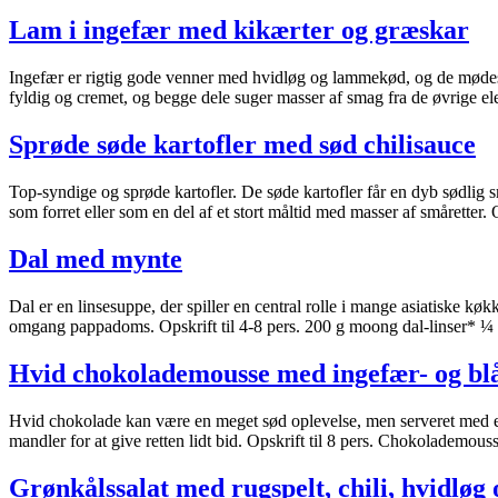
Lam i ingefær med kikærter og græskar
Ingefær er rigtig gode venner med hvidløg og lammekød, og de mødes i 
fyldig og cremet, og begge dele suger masser af smag fra de øvrige ele
Sprøde søde kartofler med sød chilisauce
Top-syndige og sprøde kartofler. De søde kartofler får en dyb sødlig s
som forret eller som en del af et stort måltid med masser af småretter. Op
Dal med mynte
Dal er en linsesuppe, der spiller en central rolle i mange asiatiske 
omgang pappadoms. Opskrift til 4-8 pers. 200 g moong dal-linser* ¼ 
Hvid chokolademousse med ingefær- og b
Hvid chokolade kan være en meget sød oplevelse, men serveret med en 
mandler for at give retten lidt bid. Opskrift til 8 pers. Chokoladem
Grønkålssalat med rugspelt, chili, hvidløg 