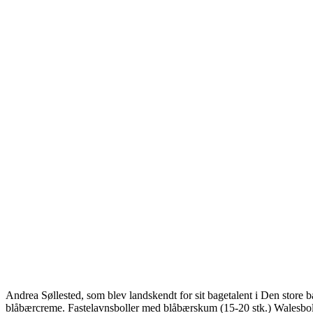
Andrea Søllested, som blev landskendt for sit bagetalent i Den store 
blåbærcreme. Fastelavnsboller med blåbærskum (15-20 stk.) Walesb