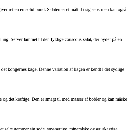
giver retten en solid bund. Salaten er et måltid i sig selv, men kan også
lling. Server lammet til den fyldige couscous-salat, der byder på en
er det kongernes kage. Denne variation af kagen er kendt i det sydlige
de og det kraftige. Den er smagt til med masser af bobler og kan måske
 det salte gemmer sig søde, smøragtige, mineralske og agurkagtige