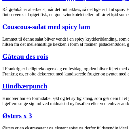
Rå grønkål er allerbedst, når det finthakkes, så det lige er til at spise
fint serveres til røget fisk, en god svinekotelet eller lufttørret kød so
Couscous-salat med spicy lam
Lammet til denne salat bliver vendt i en spicy krydderiblanding, som o
hilsen fra det mellemøstlige køkken i form af rosiner, pistacienødder,
Gâteau des rois
I Frankrig er helligtrekongersdag en festdag, og den bliver fejret med 
Frankrig og er ofte dekoreret med kandiserede frugter og pyntet med 
Hindbærpunch
Hindbær har en formidabel sød og let syrlig smag, som gør dem til et 
ligefrem snige sig ind ved midnatstid nytårsaften eller ved enhver anden
Østers x 3
Østers er en ekstravagant og elegant spise og derfor fuldstændig idee