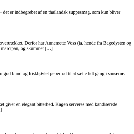
r – det er indbegrebet af en thailandsk suppesmag, som kun bliver
eovertrækket. Derfor har Annemette Voss (ja, hende fra Bagedysten og
d marcipan, og skummet […]
 god bund og friskhøvlet peberrod til at sætte lidt gang i sanserne.
ket giver en elegant bitterhed. Kagen serveres med kandiserede
]