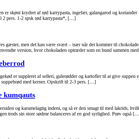
Den er skønt krydret af rød karrypasta, ingefær, galangarod og koriande
il 2 pers. 1-2 spsk rød karrypasta*, […]
eres gæster, men det kan være svært – især når det kommer til chokolad
ne omvendte version, hvor chokoladen optræder som en bund sammen me
peberrod
d er suppleret af selleri, gulerødder og kartofler til at give suppen en
t suppebrød med kerner. Opskrift til 2-3 pers. […]
de kumqauts
siden og karamelagtig indeni, og så er den smagt til med lakrids, hvil
gen trods sin store sødme balanceres af en god syrlighed. Prøv også […