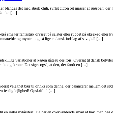
. Her blandes det med stærk chili, syrlig citron og masser af rugspelt, der 
m skinke […]
gså smager fantastisk drysset på salater eller rubbet på oksekød eller ky
 granatæble og mynte – og så lige et dansk indslag af savojkål […]
adskillige variationer af kagen gâteau des rois. Oversat til dansk betyd
en kongekrone. Det siges også, at den, der fandt en […]
yderst velegnet bær til drinks som denne, der balancerer mellem det sø
 festlig lejlighed! Opskrift til […]
l til en rigtig nytårsfest! De har en overvældende smag af hav, men bag