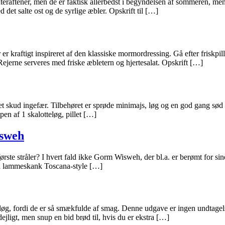
teraftener, men de er faktisk allerbedst i begyndelsen af sommeren, me
det salte ost og de syrlige æbler. Opskrift til […]
r kraftigt inspireret af den klassiske mormordressing. Gå efter friskpill
Rejerne serveres med friske æbletern og hjertesalat. Opskrift […]
t et skud ingefær. Tilbehøret er sprøde minimajs, løg og en god gang sød 
pen af 1 skalotteløg, pillet […]
sweh
te stråler? I hvert fald ikke Gorm Wisweh, der bl.a. er berømt for sine p
t på lammeskank Toscana-style […]
løg, fordi de er så smækfulde af smag. Denne udgave er ingen undtagels
ejligt, men snup en bid brød til, hvis du er ekstra […]