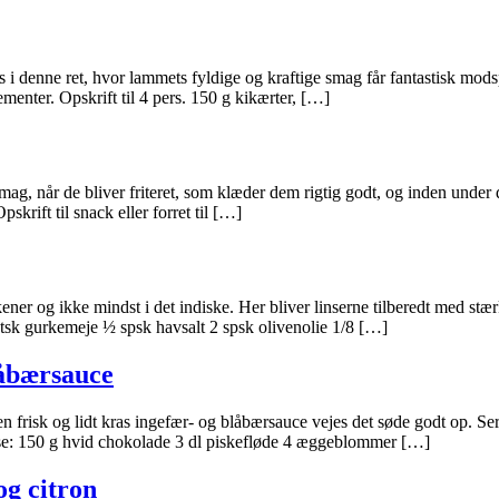
denne ret, hvor lammets fyldige og kraftige smag får fantastisk modspi
menter. Opskrift til 4 pers. 150 g kikærter, […]
mag, når de bliver friteret, som klæder dem rigtig godt, og inden under 
skrift til snack eller forret til […]
køkkener og ikke mindst i det indiske. Her bliver linserne tilberedt me
tsk gurkemeje ½ spsk havsalt 2 spsk olivenolie 1/8 […]
låbærsauce
frisk og lidt kras ingefær- og blåbærsauce vejes det søde godt op. Se
ousse: 150 g hvid chokolade 3 dl piskefløde 4 æggeblommer […]
og citron