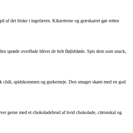
l af det friske i ingefæren. Kikærterne og græskarret gør retten
den sprøde overflade bliver de helt fløjlsbløde. Spis dem som snack,
d stærk chili, spidskommen og gurkemeje. Den smager skønt med en god
rver gerne med et chokoladebrud af hvid chokolade, citronskal og