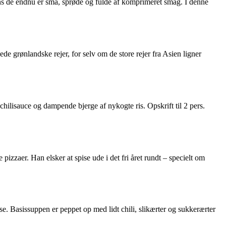
ns de endnu er små, sprøde og fulde af komprimeret smag. I denne
ede grønlandske rejer, for selv om de store rejer fra Asien ligner
chilisauce og dampende bjerge af nykogte ris. Opskrift til 2 pers.
izzaer. Han elsker at spise ude i det fri året rundt – specielt om
e. Basissuppen er peppet op med lidt chili, slikærter og sukkerærter