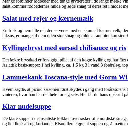
Mange forbinder rødbeder med tunge gryderetter i de lange mørke vin
salat kommer rødbedernes milde og søde smag til deres ret i mødet med 
Salat med rejer og kærnemælk
En frisk og nem lille ret, der serveres med en skum af kærnemælk, der e
luksus, er mange af dem uden stor smag og fulde af antibiotikarester. 
Kyllingebryst med sursød chilisauce og ris
Det lækre brystkød er forsigtigt pillet af den kogte kylling og har fåe
Asiatisk basis-suppe: 1 hel kylling, ca. 1,5 kg 3 l vand 3 forårsløg, top
Lammeskank Toscana-style med Gorm Wi
Hvem sagde, at picnic-sæsonen først skydes i gang med forårssolens førs
vinteren, hvor han har det hele for sig selv. Her får du hans opskrif
Klar nudelsuppe
De klare supper i det asiatiske køkken overrasker ofte nordiske smags
og lidt limesaft og koriander. Risnudlerne gør, at suppen også mætter d