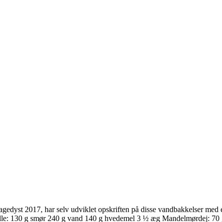
bagedyst 2017, har selv udviklet opskriften på disse vandbakkelser med
olle: 130 g smør 240 g vand 140 g hvedemel 3 ½ æg Mandelmørdej: 70