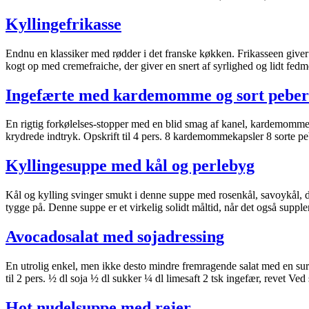
Kyllingefrikasse
Endnu en klassiker med rødder i det franske køkken. Frikasseen giver
kogt op med cremefraiche, der giver en snert af syrlighed og lidt fedme,
Ingefærte med kardemomme og sort peber
En rigtig forkølelses-stopper med en blid smag af kanel, kardemomme o
krydrede indtryk. Opskrift til 4 pers. 8 kardemommekapsler 8 sorte pe
Kyllingesuppe med kål og perlebyg
Kål og kylling svinger smukt i denne suppe med rosenkål, savoykål, der
tygge på. Denne suppe er et virkelig solidt måltid, når det også supp
Avocadosalat med sojadressing
En utrolig enkel, men ikke desto mindre fremragende salat med en sursø
til 2 pers. ½ dl soja ½ dl sukker ¼ dl limesaft 2 tsk ingefær, revet Ved 
Hot nudelsuppe med rejer