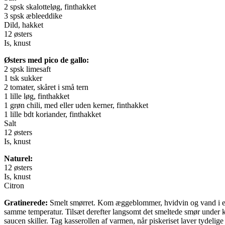
2 spsk skalotteløg, finthakket
3 spsk æbleeddike
Dild, hakket
12 østers
Is, knust
Østers med pico de gallo:
2 spsk limesaft
1 tsk sukker
2 tomater, skåret i små tern
1 lille løg, finthakket
1 grøn chili, med eller uden kerner, finthakket
1 lille bdt koriander, finthakket
Salt
12 østers
Is, knust
Naturel:
12 østers
Is, knust
Citron
Gratinerede:
Smelt smørret. Kom æggeblommer, hvidvin og vand i en 
samme temperatur. Tilsæt derefter langsomt det smeltede smør under kraf
saucen skiller. Tag kasserollen af varmen, når piskeriset laver tydeli