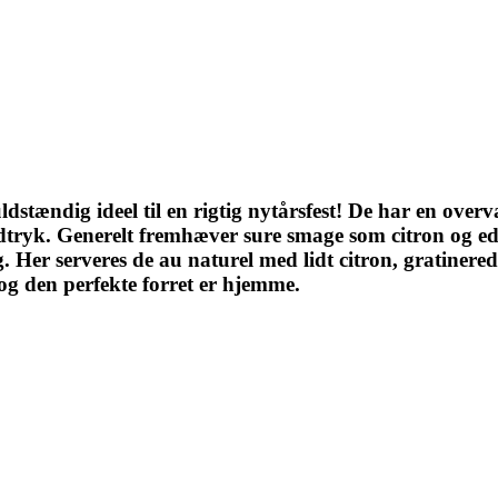
uldstændig ideel til en rigtig nytårsfest! De har en ov
tryk. Generelt fremhæver sure smage som citron og edd
g. Her serveres de au naturel med lidt citron, gratinered
 og den perfekte forret er hjemme.