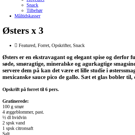
Snack
Tilbehør
Måltidskasser
Østers x 3
Featured
,
Forret
,
Opskrifter
,
Snack
Østers er en ekstravagant og elegant spise og derfor f
søde, smøragtige, mineralske og agurkagtige smagsind
servere dem på kan det være et lille studie i østerssma
mexicanske sauce pico de gallo. Sæt et glas bobler til,
Opskrift på forret til 6 pers.
Gratinerede:
100 g smør
4 æggeblommer, past.
½ dl hvidvin
2 spsk vand
1 spsk citronsaft
Salt