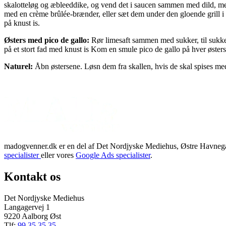
skalotteløg og æbleeddike, og vend det i saucen sammen med dild, men 
med en crème brûlée-brænder, eller sæt dem under den gloende grill i o
på knust is.
Østers med pico de gallo:
Rør limesaft sammen med sukker, til sukkere
på et stort fad med knust is Kom en smule pico de gallo på hver østers,
Naturel:
Åbn østersene. Løsn dem fra skallen, hvis de skal spises med d
madogvenner.dk er en del af Det Nordjyske Mediehus, Østre Havnegad
specialister
eller vores
Google Ads specialister
.
Kontakt os
Det Nordjyske Mediehus
Langagervej 1
9220 Aalborg Øst
Tlf:
99 35 35 35