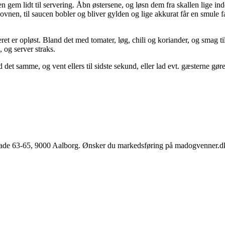
gem lidt til servering. Åbn østersene, og løsn dem fra skallen lige in
vnen, til saucen bobler og bliver gylden og lige akkurat får en smule f
t er opløst. Bland det med tomater, løg, chili og koriander, og smag ti
 og server straks.
et samme, og vent ellers til sidste sekund, eller lad evt. gæsterne gøre d
e 63-65, 9000 Aalborg. Ønsker du markedsføring på madogvenner.dk el