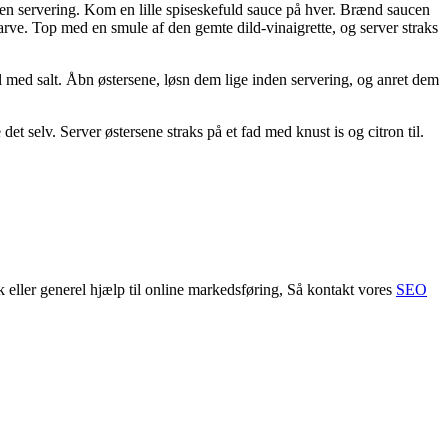
den servering. Kom en lille spiseskefuld sauce på hver. Brænd saucen
arve. Top med en smule af den gemte dild-vinaigrette, og server straks
l med salt. Åbn østersene, løsn dem lige inden servering, og anret dem
et selv. Server østersene straks på et fad med knust is og citron til.
ler generel hjælp til online markedsføring, Så kontakt vores
SEO