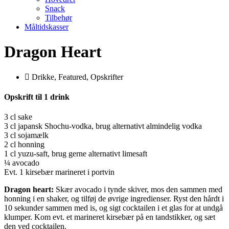
Snack
Tilbehør
Måltidskasser
Dragon Heart
Drikke
,
Featured
,
Opskrifter
Opskrift til 1 drink
3 cl sake
3 cl japansk Shochu-vodka, brug alternativt almindelig vodka
3 cl sojamælk
2 cl honning
1 cl yuzu-saft, brug gerne alternativt limesaft
¼ avocado
Evt. 1 kirsebær marineret i portvin
Dragon heart:
Skær avocado i tynde skiver, mos den sammen med
honning i en shaker, og tilføj de øvrige ingredienser. Ryst den hårdt i
10 sekunder sammen med is, og sigt cocktailen i et glas for at undgå
klumper. Kom evt. et marineret kirsebær på en tandstikker, og sæt
den ved cocktailen.