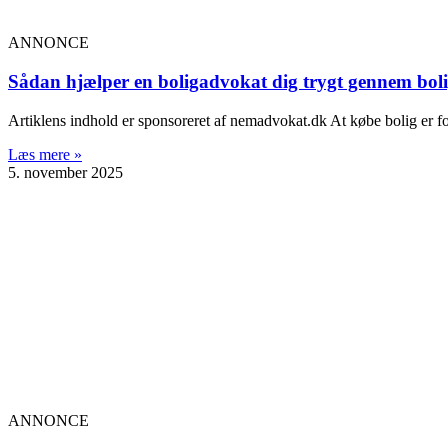
ANNONCE
Sådan hjælper en boligadvokat dig trygt gennem bol
Artiklens indhold er sponsoreret af nemadvokat.dk At købe bolig er f
Læs mere »
5. november 2025
ANNONCE