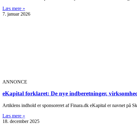
Læs mere »
7. januar 2026
ANNONCE
eKapital forklaret: De nye indberetninger, virksomhed
Artiklens indhold er sponsoreret af Finara.dk eKapital er navnet på Sk
Læs mere »
18. december 2025