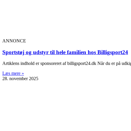
ANNONCE
Sportstøj og udstyr til hele familien hos Billigsport24
Artiklens indhold er sponsoreret af billigsport24.dk Når du er på udkig e
Læs mere »
28. november 2025