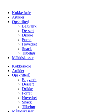
Videre
til
Kokkeskole
indhold
Artikler
Opskrifter
Bagværk
Dessert
Drikke
Forret
Hovedret
Snack
Tilbehør
Måltidskasser
Kokkeskole
Artikler
Opskrifter
Bagværk
Dessert
Drikke
Forret
Hovedret
Snack
Tilbehør
Måltidskasser