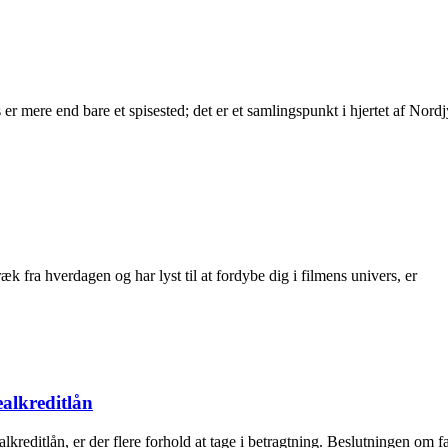
r mere end bare et spisested; det er et samlingspunkt i hjertet af Nordj
æk fra hverdagen og har lyst til at fordybe dig i filmens univers, er
ealkreditlån
reditlån, er der flere forhold at tage i betragtning. Beslutningen om fas