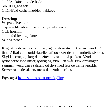
1 æble, skåret i tynde både
50-100 g god feta
1 håndfuld cashewnødder, hakkede
Dressing:
½ spsk olivenolie
1 spsk æblecidereddike eller lys balsamico
1 tsk honning
1 lille fed hvidløg, knust
Salt og peber
Kog rødbederne i ca. 20 min., og lad dem stå i det varme vand i ½
time. Afkøl dem, gnid skrællen af, og skær dem i mundrette stykker.
Skyl linserne, og kog dem efter anvisning på pakken. Vend
rødbederne med linser, rødløg og æble i en skål. Pisk dressingen
sammen, vend den i salaten, og drys med feta og cashewnødder.
Server rødbedesalaten, mens den endnu er lun.
Prøv også
Italiensk linsesalat med kylling