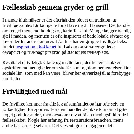
Fællesskab gennem gryder og grill
I mange klubmiljøer er det efterhånden blevet en tradition, at
frivillige samles før kampene for at lave mad til fansene. Det handler
om meget mere end hotdogs og kartoffelsalat. Mange lægger nemlig
sjæl i maden, og menuen er ofte inspireret af både lokale råvarer og
favoritter fra andre kulturer. I Aarhus har en gruppe frivillige f.eks.
fundet
inspiration i køkkenet
fra Balkan og serverer grillede
cevapcici og friskbagt pitabrød på stadionets fællesplads.
Resultatet er tydeligt: Glade og mætte fans, der hellere snakker
opskrifter end uenigheder om straffespark og dommerkendelser. Den
sociale lim, som mad kan være, bliver her et værktøj til at forebygge
konflikter.
Frivillighed med mål
De frivillige kommer fra alle lag af samfundet og har ofte selv en
forkærlighed for sporten. For dem handler det ikke kun om at gøre
noget godt for andre, men også om selv at få en meningsfuld rolle i
fællesskabet. Nogle har erfaring fra restaurationsbranchen, mens
andre har lært sig selv op. Det væsentlige er engagementet.