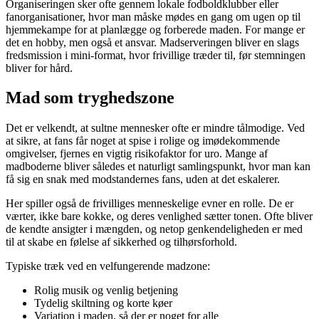
Organiseringen sker ofte gennem lokale fodboldklubber eller
fanorganisationer, hvor man måske mødes en gang om ugen op til
hjemmekampe for at planlægge og forberede maden. For mange er
det en hobby, men også et ansvar. Madserveringen bliver en slags
fredsmission i mini-format, hvor frivillige træder til, før stemningen
bliver for hård.
Mad som tryghedszone
Det er velkendt, at sultne mennesker ofte er mindre tålmodige. Ved
at sikre, at fans får noget at spise i rolige og imødekommende
omgivelser, fjernes en vigtig risikofaktor for uro. Mange af
madboderne bliver således et naturligt samlingspunkt, hvor man kan
få sig en snak med modstandernes fans, uden at det eskalerer.
Her spiller også de frivilliges menneskelige evner en rolle. De er
værter, ikke bare kokke, og deres venlighed sætter tonen. Ofte bliver
de kendte ansigter i mængden, og netop genkendeligheden er med
til at skabe en følelse af sikkerhed og tilhørsforhold.
Typiske træk ved en velfungerende madzone:
Rolig musik og venlig betjening
Tydelig skiltning og korte køer
Variation i maden, så der er noget for alle