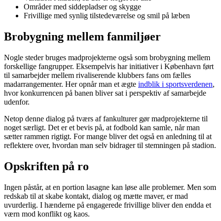
Områder med siddepladser og skygge
Frivillige med synlig tilstedeværelse og smil på læben
Brobygning mellem fanmiljøer
Nogle steder bruges madprojekterne også som brobygning mellem
forskellige fangrupper. Eksempelvis har initiativer i København ført
til samarbejder mellem rivaliserende klubbers fans om fælles
madarrangementer. Her opnår man et ægte
indblik i sportsverdenen
,
hvor konkurrencen på banen bliver sat i perspektiv af samarbejde
udenfor.
Netop denne dialog på tværs af fankulturer gør madprojekterne til
noget særligt. Det er et bevis på, at fodbold kan samle, når man
sætter rammen rigtigt. For mange bliver det også en anledning til at
reflektere over, hvordan man selv bidrager til stemningen på stadion.
Opskriften på ro
Ingen påstår, at en portion lasagne kan løse alle problemer. Men som
redskab til at skabe kontakt, dialog og mætte maver, er mad
uvurderlig. I hænderne på engagerede frivillige bliver den endda et
værn mod konflikt og kaos.