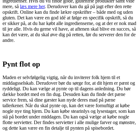
ingredienser. Hvis du vil finde gode, glutenfrie produkter samt vide
mere, så
læs mere her
. Derudover kan du gå på jagt efter den rette
opskrift. Online kan du finde lækre opskrifter – både med og uden
gluten. Det kan være en god idé at følge en specifik opskrift, så du
er sikker på, at du har købt alle ingredienserne, og at der er nok mad
til jer alle. Hvis du gerne vil have, at aftenen skal blive en succes, så
kan det være, at du skal øve dig på retten, før du serverer den for de
andre.
Pynt flot op
Maden er selvfølgelig vigtig, når du inviterer folk hjem til et
middagsselskab. Derudover bør du sørge for, at dit hjem er pænt og
ryddeligt. Du kan vælge at pynte op til dagens anledning. Du bør
dække bordet med en fin dug. Desuden kan du finde det pæne
service frem, så dine gæster kan nyde deres mad på pæne
tallerkener. Når du skal pynte op, kan det være fornuftigt at købe
nogle nye ting hjem. Du kan købe stearinlys og lysestager, som kan
stå på bordet under middagen. Du kan også vælge at købe nogle
flotte servietter. Der findes servietter i alle mulige farver og mønstre,
og dette kan være en fin detalje til pynten på spisebordet.