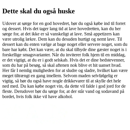
Dette skal du også huske
Udover at sørge for en god hovedret, bør du også købe ind til forret
og dessert. Hvis det tager lang tid at lave hovedretten, kan du her
sørge for, at det ikke er så vanskeligt at lave. Små appetizers kan
være utrolig lækre. Dem kan du desuden hurtigt og nemt lave. Til
dessert kan du enten vælge at bage noget eller servere noget, som du
bare har købt. Det kan være, at du skal tilbyde dine gæster noget is i
forskellige smagsvarianter. Når du inviterer folk hjem til en middag,
er det vigtigt, at du er i godt selskab. Hvis det er dine bedstevenner,
som du har på besøg, så skal aftenen nok blive et hit uanset hvad.
Her får I nemlig muligheden for at sludre og sladre, hvilket kan være
meget tiltrængt en gang imellem. Selvom maden selvfølgelig er
vigtig, så bør du også have nogle drikkevarer til at skylle det hele
ned med. Du kan købe noget vin, da dette vil falde i god jord for de
fleste. Derudover bør du sørge for, at der står vand og sodavand på
bordet, hvis folk ikke vil have alkohol.