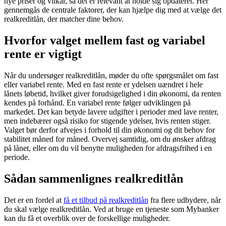
nye priser og vilkår, så det er relevant at holde sig opdateret. Her
gennemgås de centrale faktorer, der kan hjælpe dig med at vælge det
realkreditlån, der matcher dine behov.
Hvorfor valget mellem fast og variabel
rente er vigtigt
Når du undersøger realkreditlån, møder du ofte spørgsmålet om fast
eller variabel rente. Med en fast rente er ydelsen uændret i hele
lånets løbetid, hvilket giver forudsigelighed i din økonomi, da renten
kendes på forhånd. En variabel rente følger udviklingen på
markedet. Det kan betyde lavere udgifter i perioder med lave renter,
men indebærer også risiko for stigende ydelser, hvis renten stiger.
Valget bør derfor afvejes i forhold til din økonomi og dit behov for
stabilitet måned for måned. Overvej samtidig, om du ønsker afdrag
på lånet, eller om du vil benytte muligheden for afdragsfrihed i en
periode.
Sådan sammenlignes realkreditlån
Det er en fordel at
få et tilbud på realkreditlån
fra flere udbydere, når
du skal vælge realkreditlån. Ved at bruge en tjeneste som Mybanker
kan du få et overblik over de forskellige muligheder.