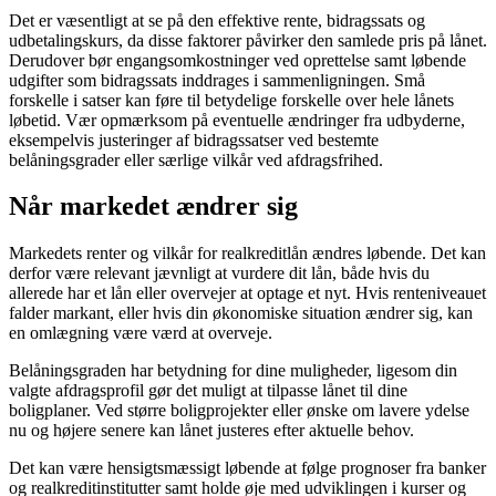
Det er væsentligt at se på den effektive rente, bidragssats og
udbetalingskurs, da disse faktorer påvirker den samlede pris på lånet.
Derudover bør engangsomkostninger ved oprettelse samt løbende
udgifter som bidragssats inddrages i sammenligningen. Små
forskelle i satser kan føre til betydelige forskelle over hele lånets
løbetid. Vær opmærksom på eventuelle ændringer fra udbyderne,
eksempelvis justeringer af bidragssatser ved bestemte
belåningsgrader eller særlige vilkår ved afdragsfrihed.
Når markedet ændrer sig
Markedets renter og vilkår for realkreditlån ændres løbende. Det kan
derfor være relevant jævnligt at vurdere dit lån, både hvis du
allerede har et lån eller overvejer at optage et nyt. Hvis renteniveauet
falder markant, eller hvis din økonomiske situation ændrer sig, kan
en omlægning være værd at overveje.
Belåningsgraden har betydning for dine muligheder, ligesom din
valgte afdragsprofil gør det muligt at tilpasse lånet til dine
boligplaner. Ved større boligprojekter eller ønske om lavere ydelse
nu og højere senere kan lånet justeres efter aktuelle behov.
Det kan være hensigtsmæssigt løbende at følge prognoser fra banker
og realkreditinstitutter samt holde øje med udviklingen i kurser og