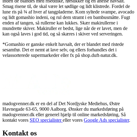
inden de blandes med riseddike, rørsukker og en anelse havsalt.
Smag risene til, de skal være let sødlige og lidt klistrede. Fordel de
lune ris på ¾ af hver af tangpladerne. Kom syltede svampe, avocado
og lidt gomashio indeni, og rul dem stramt i en bambusmåtte. Fugt
enden af tangen, så rullerne kan lukkes. Skær makirullerne i
mundrette skiver. Makiruller er bedst, lige når de er lavet, men de
kan også laves i god tid, og så skæres i skiver ved serveringen.
*Gomashio er ganske enkelt havsalt, der er blandet med ristede
sesamfrø. Det er nemt at lave selv, og ellers forhandles det i
velassorterede supermarkeder eller fx på shop.duft-natur.dk.
madogvenner.dk er en del af Det Nordjyske Mediehus, Østre
Havnegade 63-65, 9000 Aalborg. Ønsker du markedsføring på
madogvenner.dk eller generel hjælp til online markedsføring, Så
kontakt vores
SEO specialister
eller vores
Google Ads specialister
.
Kontakt os