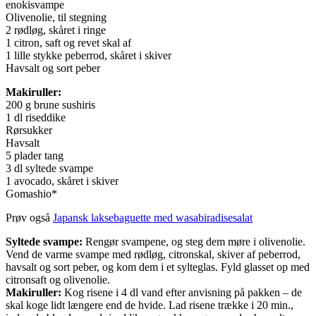
enokisvampe
Olivenolie, til stegning
2 rødløg, skåret i ringe
1 citron, saft og revet skal af
1 lille stykke peberrod, skåret i skiver
Havsalt og sort peber
Makiruller:
200 g brune sushiris
1 dl riseddike
Rørsukker
Havsalt
5 plader tang
3 dl syltede svampe
1 avocado, skåret i skiver
Gomashio*
Prøv også
Japansk laksebaguette med wasabiradisesalat
Syltede svampe:
Rengør svampene, og steg dem møre i olivenolie.
Vend de varme svampe med rødløg, citronskal, skiver af peberrod,
havsalt og sort peber, og kom dem i et sylteglas. Fyld glasset op med
citronsaft og olivenolie.
Makiruller:
Kog risene i 4 dl vand efter anvisning på pakken – de
skal koge lidt længere end de hvide. Lad risene trække i 20 min.,