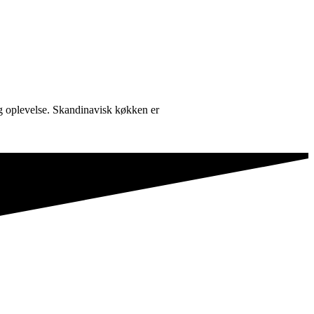
ig oplevelse. Skandinavisk køkken er
, der elsker at lave mad.