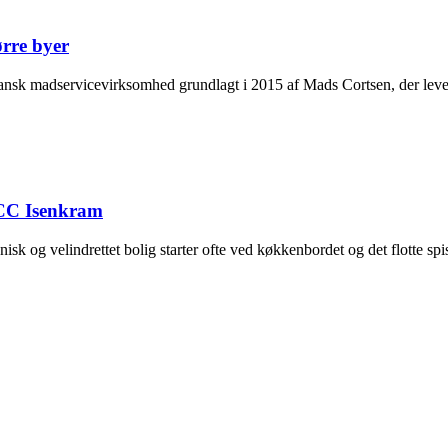
ørre byer
nsk madservicevirksomhed grundlagt i 2015 af Mads Cortsen, der leverer 
s CC Isenkram
sk og velindrettet bolig starter ofte ved køkkenbordet og det flotte spi