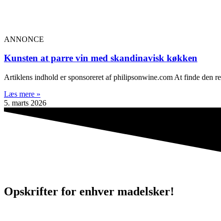
ANNONCE
Kunsten at parre vin med skandinavisk køkken
Artiklens indhold er sponsoreret af philipsonwine.com At finde den re
Læs mere »
5. marts 2026
Opskrifter for enhver madelsker!
Velkommen til Madogvenner.dk’s skatkammer af madopskrifter! Her find