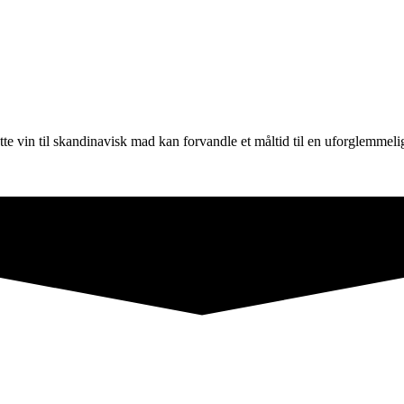
tte vin til skandinavisk mad kan forvandle et måltid til en uforglemmel
er du en verden af gastronomisk glæde og kulinariske eventyr for alle