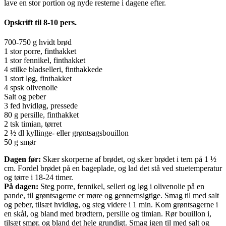
lave en stor portion og nyde resterne i dagene efter.
Opskrift til 8-10 pers.
700-750 g hvidt brød
1 stor porre, finthakket
1 stor fennikel, finthakket
4 stilke bladselleri, finthakkede
1 stort løg, finthakket
4 spsk olivenolie
Salt og peber
3 fed hvidløg, pressede
80 g persille, finthakket
2 tsk timian, tørret
2 ½ dl kyllinge- eller grøntsagsbouillon
50 g smør
Dagen før:
Skær skorperne af brødet, og skær brødet i tern på 1 ½
cm. Fordel brødet på en bageplade, og lad det stå ved stuetemperatur
og tørre i 18-24 timer.
På dagen:
Steg porre, fennikel, selleri og løg i olivenolie på en
pande, til grøntsagerne er møre og gennemsigtige. Smag til med salt
og peber, tilsæt hvidløg, og steg videre i 1 min. Kom grøntsagerne i
en skål, og bland med brødtern, persille og timian. Rør bouillon i,
tilsæt smør, og bland det hele grundigt. Smag igen til med salt og