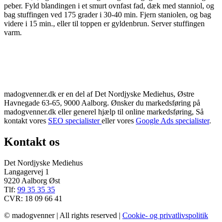
peber. Fyld blandingen i et smurt ovnfast fad, dæk med stanniol, og
bag stuffingen ved 175 grader i 30-40 min. Fjern staniolen, og bag
videre i 15 min., eller til toppen er gyldenbrun. Server stuffingen
varm.
madogvenner.dk er en del af Det Nordjyske Mediehus, Østre
Havnegade 63-65, 9000 Aalborg. Ønsker du markedsføring på
madogvenner.dk eller generel hjælp til online markedsføring, Så
kontakt vores
SEO specialister
eller vores
Google Ads specialister
.
Kontakt os
Det Nordjyske Mediehus
Langagervej 1
9220 Aalborg Øst
Tlf:
99 35 35 35
CVR: 18 09 66 41
© madogvenner | All rights reserved |
Cookie- og privatlivspolitik