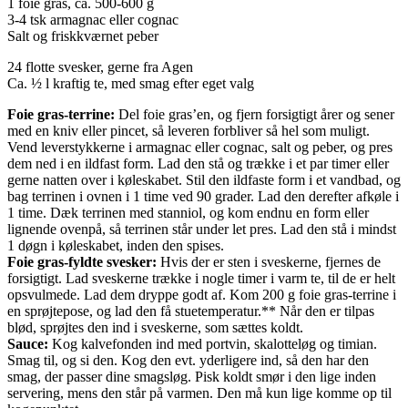
1 foie gras, ca. 500-600 g
3-4 tsk armagnac eller cognac
Salt og friskkværnet peber
24 flotte svesker, gerne fra Agen
Ca. ½ l kraftig te, med smag efter eget valg
Foie gras-terrine:
Del foie gras’en, og fjern forsigtigt årer og sener
med en kniv eller pincet, så leveren forbliver så hel som muligt.
Vend leverstykkerne i armagnac eller cognac, salt og peber, og pres
dem ned i en ildfast form. Lad den stå og trække i et par timer eller
gerne natten over i køleskabet. Stil den ildfaste form i et vandbad, og
bag terrinen i ovnen i 1 time ved 90 grader. Lad den derefter afkøle i
1 time. Dæk terrinen med stanniol, og kom endnu en form eller
lignende ovenpå, så terrinen står under let pres. Lad den stå i mindst
1 døgn i køleskabet, inden den spises.
Foie gras-fyldte svesker:
Hvis der er sten i sveskerne, fjernes de
forsigtigt. Lad sveskerne trække i nogle timer i varm te, til de er helt
opsvulmede. Lad dem dryppe godt af. Kom 200 g foie gras-terrine i
en sprøjtepose, og lad den få stuetemperatur.** Når den er tilpas
blød, sprøjtes den ind i sveskerne, som sættes koldt.
Sauce:
Kog kalvefonden ind med portvin, skalotteløg og timian.
Smag til, og si den. Kog den evt. yderligere ind, så den har den
smag, der passer dine smagsløg. Pisk koldt smør i den lige inden
servering, mens den står på varmen. Den må kun lige komme op til