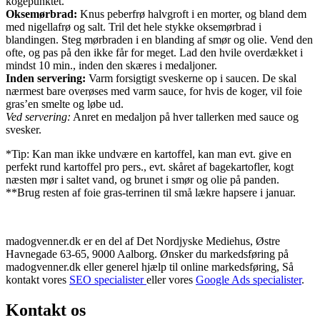
kogepunktet.
Oksemørbrad:
Knus peberfrø halvgroft i en morter, og bland dem
med nigellafrø og salt. Tril det hele stykke oksemørbrad i
blandingen. Steg mørbraden i en blanding af smør og olie. Vend den
ofte, og pas på den ikke får for meget. Lad den hvile overdækket i
mindst 10 min., inden den skæres i medaljoner.
Inden servering:
Varm forsigtigt sveskerne op i saucen. De skal
nærmest bare overøses med varm sauce, for hvis de koger, vil foie
gras’en smelte og løbe ud.
Ved servering:
Anret en medaljon på hver tallerken med sauce og
svesker.
*Tip: Kan man ikke undvære en kartoffel, kan man evt. give en
perfekt rund kartoffel pro pers., evt. skåret af bagekartofler, kogt
næsten mør i saltet vand, og brunet i smør og olie på panden.
**Brug resten af foie gras-terrinen til små lækre hapsere i januar.
madogvenner.dk er en del af Det Nordjyske Mediehus, Østre
Havnegade 63-65, 9000 Aalborg. Ønsker du markedsføring på
madogvenner.dk eller generel hjælp til online markedsføring, Så
kontakt vores
SEO specialister
eller vores
Google Ads specialister
.
Kontakt os