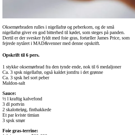
Oksemørbraden rulles i nigellafrø og peberkorn, og de små
nigellafrø giver en god bitterhed til kødet, som steges på panden.
Dertil er der svesker fyldt med foie gras, fortæller James Price, som
fejrede nytåret i MAD&venner med denne opskrift.
Opskrift til 6 pers.
1 stykke oksemørbrad fra den tynde ende, nok til 6 medaljoner
Ca. 3 spsk nigellafrø, også kaldet jomfru i det grønne
Ca. 3 spsk hel sort peber
Maldon-salt
Sauce:
½ l kraftig kalvefond
3 dl portvin
2 skalotteløg, finthakkede
Et par kviste timian
3 spsk smør
Foie gras-terrine: