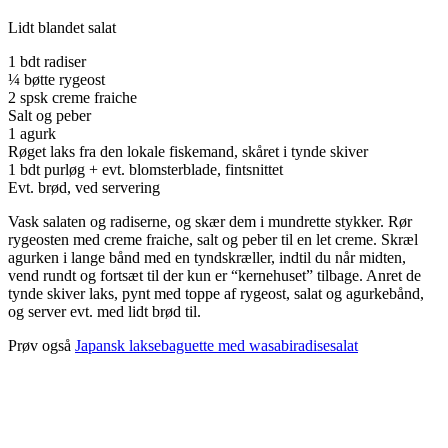
Lidt blandet salat
1 bdt radiser
¼ bøtte rygeost
2 spsk creme fraiche
Salt og peber
1 agurk
Røget laks fra den lokale fiskemand, skåret i tynde skiver
1 bdt purløg + evt. blomsterblade, fintsnittet
Evt. brød, ved servering
Vask salaten og radiserne, og skær dem i mundrette stykker. Rør
rygeosten med creme fraiche, salt og peber til en let creme. Skræl
agurken i lange bånd med en tyndskræller, indtil du når midten,
vend rundt og fortsæt til der kun er “kernehuset” tilbage. Anret de
tynde skiver laks, pynt med toppe af rygeost, salat og agurkebånd,
og server evt. med lidt brød til.
Prøv også
Japansk laksebaguette med wasabiradisesalat