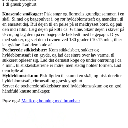
1 dl græsk yoghurt
Knasende småkager:
Pisk smør og flormelis grundigt sammen i en
skål. Si mel og bagepulver i, og rør hyldeblomstsaft og mandler i til
en ensartet dej. Rul dejen til en pølse på et meldrysset bord, og pak
den ind i film. Læg dejen på køl i ca. ½ time. Skær dejen i skiver på
½ cm, og lag dem på en bageplade beklædt med bagepapir. Drys
med sukker, og sæt dem i ovnen ved 180 grader i 10-15 min., til er
let gyldne. Lad dem køle af.
Pocherede stikkelsbær:
Kom stikkelsbær, sukker og
hyldeblomstsaft i en gryde, og lad det simre over lav varme, til
sukkeret opløser sig. Lad det dernæst koge op under omrøring i ca.
4 min., til stikkelsbærrene er møre, men stadig holder formen. Lad
dem køle af.
Hyldeblomstskum:
Pisk fløden til skum i en skål, og pisk derefter
hyldeblomstsaft, citronsaft og græsk yoghurt i.
Server de pocherede stikkelsbær med hyldeblomstskum og en god
håndfuld knuste småkager.
Prøv også
Mælk og honning med brombær