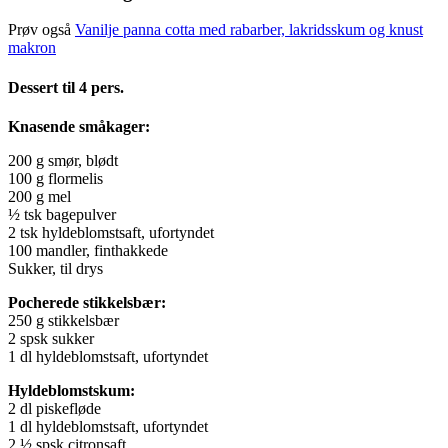
Prøv også
Vanilje panna cotta med rabarber, lakridsskum og knust
makron
Dessert til 4 pers.
Knasende småkager:
200 g smør, blødt
100 g flormelis
200 g mel
½ tsk bagepulver
2 tsk hyldeblomstsaft, ufortyndet
100 mandler, finthakkede
Sukker, til drys
Pocherede stikkelsbær:
250 g stikkelsbær
2 spsk sukker
1 dl hyldeblomstsaft, ufortyndet
Hyldeblomstskum:
2 dl piskefløde
1 dl hyldeblomstsaft, ufortyndet
2 ½ spsk citronsaft