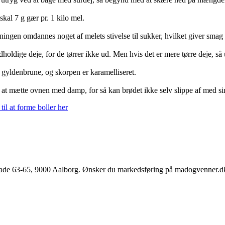
kal 7 g gær pr. 1 kilo mel.
ngen omdannes noget af melets stivelse til sukker, hvilket giver smag o
dholdige deje, for de tørrer ikke ud. Men hvis det er mere tørre deje, så 
er gyldenbrune, og skorpen er karamelliseret.
mætte ovnen med damp, for så kan brødet ikke selv slippe af med sin 
til at forme boller her
e 63-65, 9000 Aalborg. Ønsker du markedsføring på madogvenner.dk el