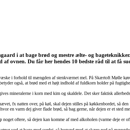
aard i at bage brød og mestre ælte- og bageteknikker.
af ovnen. Du får her hendes 10 bedste råd til at få s
væske i forhold til mængden af stenkværnet mel. På Skærtoft Mølle kør
etyder også, at brød med et højt indhold af fuldkorn holder på fugtigh
igives mineralerne i korn med kim og skaldele. Det sker faktisk allerbed
ævet, fx natten over, på køl, skal dejen stilles på køkkenbordet, så den
 hvor en varm dej giver flade brød, så bag gerne, når dejen er et sted 
op noget oftere, så dejen kan komme af med alkoholen (varme deje er of
utryg ved at bage med surdej, så begynd med at skære ned på mængden 