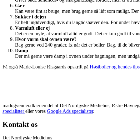
Gær
Kan være fint at bruge, men brug gerne så lidt som muligt. Der s
Sukker i dejen
Er helt unødvendigt, hvis du langtidshæver den. For under hævni
Varmluft eller ej
Det er en myte, at varmluft altid er godt. Det er kun godt til van
Hvor varm skal ovnen være?
Bag gerne ved 240 grader, fx når det er boller. Bag, til de bliv
Damp
Der må gerne være damp i ovnen under bagningen, men undgå at 
Få også Marie-Louise Risgaards opskrift på
Høstboller og hendes tips 
madogvenner.dk er en del af Det Nordjyske Mediehus, Østre Havnegad
specialister
eller vores
Google Ads specialister
.
Kontakt os
Det Nordjyske Mediehus