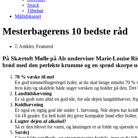
Snack
Tilbehør
Måltidskasser
Mesterbagerens 10 bedste råd
Artikler
,
Featured
På Skærtoft Mølle på Als underviser Marie-Louise Risg
brød med den perfekte krumme og en sprød skorpe ud 
70 % væske til mel
En god tommelfingerregel lyder, at du skal bruge mindst 70 % 
hvis kim og skaldele både suger væsken og holder på den. Det b
Landtidshævning
Er så godt som altid en god ide, for når dejen langtidshæver, fr
Koldhævning
Er også en rigtig god ide under 1. hævning. Når dejen har koldh
14-18 grader. En helt kold dej giver kompakte brød eller boller,
Lugter dejen af alkohol?
Så er den blevet for varm, og løsningen er at folde og spænde 
Surdej
Giver både sundheds- og smagsmæssige fordele, men er du lidt 