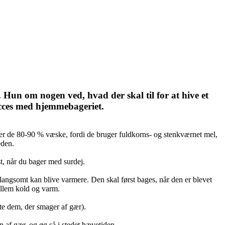
 Hun om nogen ved, hvad der skal til for at hive et
ucces med hjemmebageriet.
er de 80-90 % væske, fordi de bruger fuldkorns- og stenkværnet mel,
eden.
st, når du bager med surdej.
 langsomt kan blive varmere. Den skal først bages, når den er blevet
mellem kold og varm.
te dem, der smager af gær).
af gær, og øg så i stedet hævetiden.