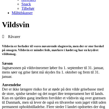
Snack
Tilbehør
Måltidskasser
Vildsvin
Råvarer
Vildsvin er forfader til vores nuværende slagtesvin, men der er stor forskel
på smagen. Vildsvin er mindre fede, mørkere i kødet og har en krydret
vildtsmag.
Sæson
Jagtsæsonen på vildsvineorner løber fra 1. september til 31. januar,
mens søer og grise først må skydes fra 1. oktober og frem til 31.
januar.
Anvendelse
Der er ikke længere risiko for at støde på den vilde grisebasse med
de store, spidse tænder og det noget iltre temperament her til lands.
Kun en sjælden gang imellem forvilder et vildsvin sig over grænsen
til Danmark, men så lever de også en tilværelse som jaget vildt uden
permanent opholdstilladelse. Flere steder I landet opdrættes der dog