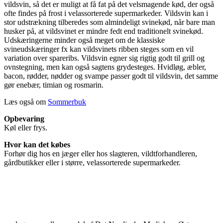
vildsvin, så det er muligt at få fat på det velsmagende kød, der også
ofte findes på frost i velassorterede supermarkeder. Vildsvin kan i
stor udstrækning tilberedes som almindeligt svinekød, når bare man
husker på, at vildsvinet er mindre fedt end traditionelt svinekød.
Udskæringerne minder også meget om de klassiske
svineudskæringer fx kan vildsvinets ribben steges som en vil
variation over spareribs. Vildsvin egner sig rigtig godt til grill og
ovnstegning, men kan også sagtens grydesteges. Hvidløg, æbler,
bacon, rødder, nødder og svampe passer godt til vildsvin, det samme
gør enebær, timian og rosmarin.
Læs også om
Sommerbuk
Opbevaring
Køl eller frys.
Hvor kan det købes
Forhør dig hos en jæger eller hos slagteren, vildtforhandleren,
gårdbutikker eller i større, velassorterede supermarkeder.