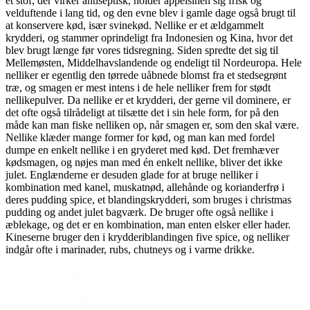
et stof, der virker antiseptisk, holder appelsinen sig frisk og
velduftende i lang tid, og den evne blev i gamle dage også brugt til
at konservere kød, især svinekød. Nellike er et ældgammelt
krydderi, og stammer oprindeligt fra Indonesien og Kina, hvor det
blev brugt længe før vores tidsregning. Siden spredte det sig til
Mellemøsten, Middelhavslandende og endeligt til Nordeuropa. Hele
nelliker er egentlig den tørrede uåbnede blomst fra et stedsegrønt
træ, og smagen er mest intens i de hele nelliker frem for stødt
nellikepulver. Da nellike er et krydderi, der gerne vil dominere, er
det ofte også tilrådeligt at tilsætte det i sin hele form, for på den
måde kan man fiske nelliken op, når smagen er, som den skal være.
Nellike klæder mange former for kød, og man kan med fordel
dumpe en enkelt nellike i en gryderet med kød. Det fremhæver
kødsmagen, og nøjes man med én enkelt nellike, bliver det ikke
julet. Englænderne er desuden glade for at bruge nelliker i
kombination med kanel, muskatnød, allehånde og korianderfrø i
deres pudding spice, et blandingskrydderi, som bruges i christmas
pudding og andet julet bagværk. De bruger ofte også nellike i
æblekage, og det er en kombination, man enten elsker eller hader.
Kineserne bruger den i krydderiblandingen five spice, og nelliker
indgår ofte i marinader, rubs, chutneys og i varme drikke.