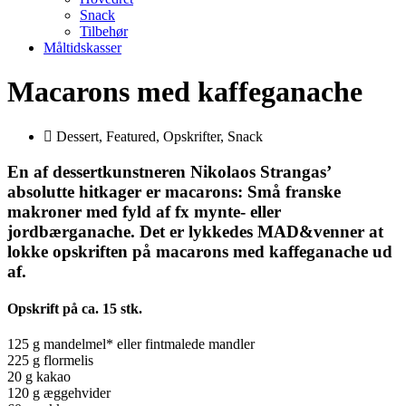
Snack
Tilbehør
Måltidskasser
Macarons med kaffeganache
Dessert
,
Featured
,
Opskrifter
,
Snack
En af dessertkunstneren Nikolaos Strangas’
absolutte hitkager er macarons: Små franske
makroner med fyld af fx mynte- eller
jordbærganache. Det er lykkedes MAD&venner at
lokke opskriften på macarons med kaffeganache ud
af.
Opskrift på ca. 15 stk.
125 g mandelmel* eller fintmalede mandler
225 g flormelis
20 g kakao
120 g æggehvider