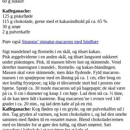
60 g sukker
Kaffeganache:
125 g piskefløde
115 g chokolade, gerne med et kakaoindhold på ca. 65 %
30 g smør
2 g pulverkaffe
Prøv også
Strangas’ signatur-macarons med hindbær
Sigt mandelmel og flormelis i en skål, og tilsæt kakao.
Pisk æggehviderne i en anden skål, og tilsæt langsomt sukkeret
under piskningen. Pisk, til massen bliver fast og skinnende. Vend
derefter marengsen i mandel-, flormelis- og kakao-blandingen.
Massen skal være skinnende, men ikke flydende. Fyld macaron-
massen i en sprøjtepose med en åbning på ca. 1 cm, eller brug en
stor kraftig frysepose, og klip et tilsvarende stort hul i posens ene
hjørne. Sprøjt ca. 30 runde macarons ud på bagepapir; de skal være
på ca. 6 cm i diameter og knap 1 cm høje. Lad dem stå ca. ½ time,
så de kan tørre lidt i kanterne. Bag macarons’ne i ovnen ved 140
grader i ca. 20 min., og lad dem køle af på en rist.
Kaffeganache:
Kog fløden op i en gryde, og rør pulverkaffen ud i
den. Tag gryden af varmen, og kom chokoladen i, og lad den smelte
sammen med fløden til en ensartet masse. Blend chokoladecremen
med en blender for at gøre den luftig, og tilsæt smørret. Sæt
ganachen i køleskab i et par timer for at køle af.