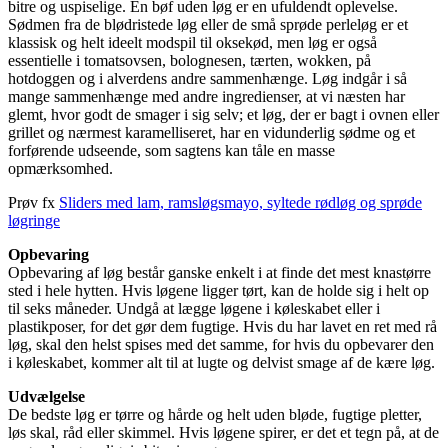
bitre og uspiselige. En bøf uden løg er en ufuldendt oplevelse.
Sødmen fra de blødristede løg eller de små sprøde perleløg er et
klassisk og helt ideelt modspil til oksekød, men løg er også
essentielle i tomatsovsen, bolognesen, tærten, wokken, på
hotdoggen og i alverdens andre sammenhænge. Løg indgår i så
mange sammenhænge med andre ingredienser, at vi næsten har
glemt, hvor godt de smager i sig selv; et løg, der er bagt i ovnen eller
grillet og nærmest karamelliseret, har en vidunderlig sødme og et
forførende udseende, som sagtens kan tåle en masse
opmærksomhed.
Prøv fx
Sliders med lam, ramsløgsmayo, syltede rødløg og sprøde
løgringe
Opbevaring
Opbevaring af løg består ganske enkelt i at finde det mest knastørre
sted i hele hytten. Hvis løgene ligger tørt, kan de holde sig i helt op
til seks måneder. Undgå at lægge løgene i køleskabet eller i
plastikposer, for det gør dem fugtige. Hvis du har lavet en ret med rå
løg, skal den helst spises med det samme, for hvis du opbevarer den
i køleskabet, kommer alt til at lugte og delvist smage af de kære løg.
Udvælgelse
De bedste løg er tørre og hårde og helt uden bløde, fugtige pletter,
løs skal, råd eller skimmel. Hvis løgene spirer, er det et tegn på, at de