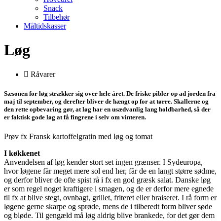
Snack
Tilbehør
Måltidskasser
Løg
Råvarer
Sæsonen for løg strækker sig over hele året. De friske pibler op ad jorden fra
maj til september, og derefter bliver de hængt op for at tørre. Skallerne og
den rette opbevaring gør, at løg har en usædvanlig lang holdbarhed, så der
er faktisk gode løg at få fingrene i selv om vinteren.
Prøv fx Fransk kartoffelgratin med løg og tomat
I køkkenet
Anvendelsen af løg kender stort set ingen grænser. I Sydeuropa,
hvor løgene får meget mere sol end her, får de en langt større sødme,
og derfor bliver de ofte spist rå i fx en god græsk salat. Danske løg
er som regel noget kraftigere i smagen, og de er derfor mere egnede
til fx at blive stegt, ovnbagt, grillet, friteret eller braiseret. I rå form er
løgene gerne skarpe og sprøde, mens de i tilberedt form bliver søde
og bløde. Til gengæld må løg aldrig blive brankede, for det gør dem