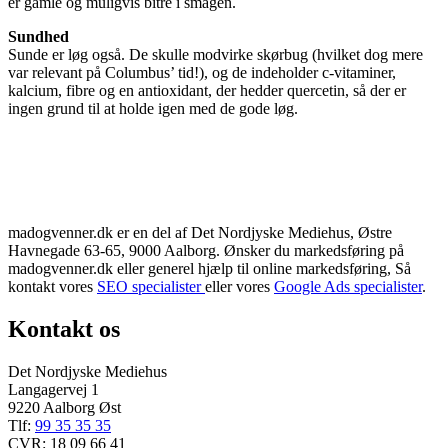
er gamle og muligvis bitre i smagen.
Sundhed
Sunde er løg også. De skulle modvirke skørbug (hvilket dog mere
var relevant på Columbus’ tid!), og de indeholder c-vitaminer,
kalcium, fibre og en antioxidant, der hedder quercetin, så der er
ingen grund til at holde igen med de gode løg.
madogvenner.dk er en del af Det Nordjyske Mediehus, Østre
Havnegade 63-65, 9000 Aalborg. Ønsker du markedsføring på
madogvenner.dk eller generel hjælp til online markedsføring, Så
kontakt vores
SEO specialister
eller vores
Google Ads specialister
.
Kontakt os
Det Nordjyske Mediehus
Langagervej 1
9220 Aalborg Øst
Tlf:
99 35 35 35
CVR: 18 09 66 41