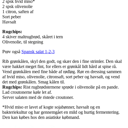
2 spsk hvid miso*
2 spsk olivenolie
1 citron, saften af
Sort peber
Havsalt
Rugchips:
4 skiver maltrugbrød, skåret i tern
Olivenolie, til stegning
Prøv også
Spansk salat 1-2-3
Rib grønkålen, skyl den godt, og skær den i fine strimler. Den skal
være hakket meget fint, for ellers er grønkål lidt hård at spise rå.
Vend grønkålen med fine både af rødløg. Rør en dressing sammen
af hvid miso, olivenolie, citronsaft, sort peber og havsalt, og vend
det med grønkålen. Smag kålen til.
Rugchips:
Rist rugbrødsternene sprøde i olivenolie på en pande.
Lad croutonerne køle let af.
Server salaten med de ristede croutoner.
*Hvid miso er lavet af kogte sojabønner, havsalt og en
bakteriekultur og har gennemgået en mild og hurtig fermentering.
Den kan købes hos den asiatiske købmand.