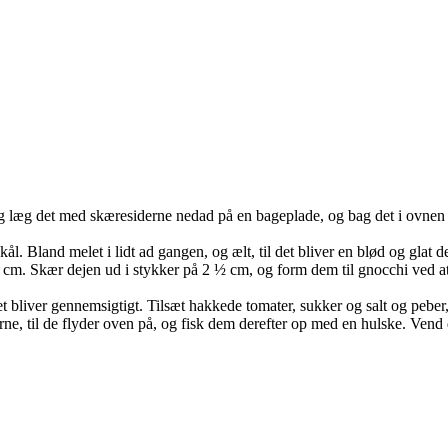
 læg det med skæresiderne nedad på en bageplade, og bag det i ovnen ved
land melet i lidt ad gangen, og ælt, til det bliver en blød og glat dej.
 cm. Skær dejen ud i stykker på 2 ½ cm, og form dem til gnocchi ved at t
øget bliver gennemsigtigt. Tilsæt hakkede tomater, sukker og salt og peber
ne, til de flyder oven på, og fisk dem derefter op med en hulske. Vend 