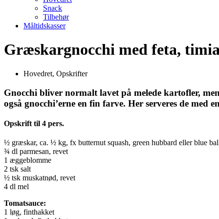
Snack
Tilbehør
Måltidskasser
Græskargnocchi med feta, timi
Hovedret
,
Opskrifter
Gnocchi bliver normalt lavet på melede kartofler, me
også gnocchi’erne en fin farve. Her serveres de med en
Opskrift til 4 pers.
½ græskar, ca. ½ kg, fx butternut squash, green hubbard eller blue ba
¾ dl parmesan, revet
1 æggeblomme
2 tsk salt
½ tsk muskatnød, revet
4 dl mel
Tomatsauce:
1 løg, finthakket