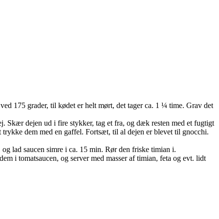
 175 grader, til kødet er helt mørt, det tager ca. 1 ¼ time. Grav det
 Skær dejen ud i fire stykker, tag et fra, og dæk resten med et fugtigt
rykke dem med en gaffel. Fortsæt, til al dejen er blevet til gnocchi.
, og lad saucen simre i ca. 15 min. Rør den friske timian i.
dem i tomatsaucen, og server med masser af timian, feta og evt. lidt