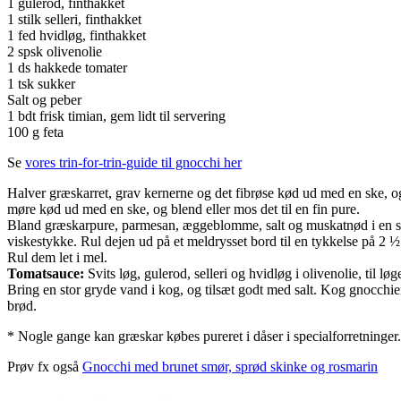
1 gulerod, finthakket
1 stilk selleri, finthakket
1 fed hvidløg, finthakket
2 spsk olivenolie
1 ds hakkede tomater
1 tsk sukker
Salt og peber
1 bdt frisk timian, gem lidt til servering
100 g feta
Se
vores trin-for-trin-guide til gnocchi her
Halver græskarret, grav kernerne og det fibrøse kød ud med en ske, og
møre kød ud med en ske, og blend eller mos det til en fin pure.
Bland græskarpure, parmesan, æggeblomme, salt og muskatnød i en skål. B
viskestykke. Rul dejen ud på et meldrysset bord til en tykkelse på 2 ½
Rul dem let i mel.
Tomatsauce:
Svits løg, gulerod, selleri og hvidløg i olivenolie, til l
Bring en stor gryde vand i kog, og tilsæt godt med salt. Kog gnocchier
brød.
* Nogle gange kan græskar købes pureret i dåser i specialforretninger.
Prøv fx også
Gnocchi med brunet smør, sprød skinke og rosmarin