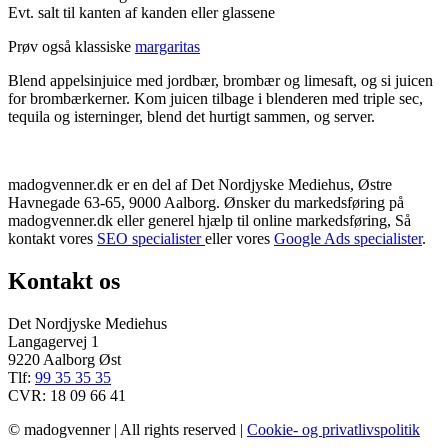
Evt. salt til kanten af kanden eller glassene
Prøv også klassiske
margaritas
Blend appelsinjuice med jordbær, brombær og limesaft, og si juicen
for brombærkerner. Kom juicen tilbage i blenderen med triple sec,
tequila og isterninger, blend det hurtigt sammen, og server.
madogvenner.dk er en del af Det Nordjyske Mediehus, Østre
Havnegade 63-65, 9000 Aalborg. Ønsker du markedsføring på
madogvenner.dk eller generel hjælp til online markedsføring, Så
kontakt vores
SEO specialister
eller vores
Google Ads specialister
.
Kontakt os
Det Nordjyske Mediehus
Langagervej 1
9220 Aalborg Øst
Tlf:
99 35 35 35
CVR: 18 09 66 41
© madogvenner | All rights reserved |
Cookie- og privatlivspolitik