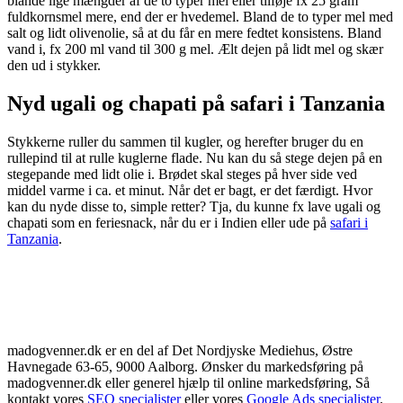
blande lige mængder af de to typer mel eller tilføje fx 25 gram
fuldkornsmel mere, end der er hvedemel. Bland de to typer mel med
salt og lidt olivenolie, så at du får en mere fedtet konsistens. Bland
vand i, fx 200 ml vand til 300 g mel. Ælt dejen på lidt mel og skær
den ud i stykker.
Nyd ugali og chapati på safari i Tanzania
Stykkerne ruller du sammen til kugler, og herefter bruger du en
rullepind til at rulle kuglerne flade. Nu kan du så stege dejen på en
stegepande med lidt olie i. Brødet skal steges på hver side ved
middel varme i ca. et minut. Når det er bagt, er det færdigt. Hvor
kan du nyde disse to, simple retter? Tja, du kunne fx lave ugali og
chapati som en feriesnack, når du er i Indien eller ude på
safari i
Tanzania
.
madogvenner.dk er en del af Det Nordjyske Mediehus, Østre
Havnegade 63-65, 9000 Aalborg. Ønsker du markedsføring på
madogvenner.dk eller generel hjælp til online markedsføring, Så
kontakt vores
SEO specialister
eller vores
Google Ads specialister
.