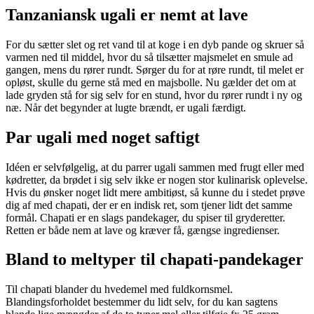
Tanzaniansk ugali er nemt at lave
For du sætter slet og ret vand til at koge i en dyb pande og skruer så
varmen ned til middel, hvor du så tilsætter majsmelet en smule ad
gangen, mens du rører rundt. Sørger du for at røre rundt, til melet er
opløst, skulle du gerne stå med en majsbolle. Nu gælder det om at
lade gryden stå for sig selv for en stund, hvor du rører rundt i ny og
næ. Når det begynder at lugte brændt, er ugali færdigt.
Par ugali med noget saftigt
Idéen er selvfølgelig, at du parrer ugali sammen med frugt eller med
kødretter, da brødet i sig selv ikke er nogen stor kulinarisk oplevelse.
Hvis du ønsker noget lidt mere ambitiøst, så kunne du i stedet prøve
dig af med chapati, der er en indisk ret, som tjener lidt det samme
formål. Chapati er en slags pandekager, du spiser til gryderetter.
Retten er både nem at lave og kræver få, gængse ingredienser.
Bland to meltyper til chapati-pandekager
Til chapati blander du hvedemel med fuldkornsmel.
Blandingsforholdet bestemmer du lidt selv, for du kan sagtens