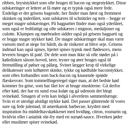
ribben, bryststykket som ofte bruges til bacon og stegestykket. Disse
udskæringer er lettere at få møre og er typisk også mere fede.
Endeligt er der grisens bagende, her finder man først og fremmest
skinken og inderlåret, som udskæres til schnitzler og tern – begge er
meget magre udskæringer. På bagpartiet finder man også yderlåret,
som også er fedtfattigt og ofte udskæres i mignon, medaljoner og
culotte. Klumpen og mørbraden sidder også på grisens bagparti og
er begge magre stykker kød. De magre udskæringer skal man være
varsom med at stege for hårdt, da de risikerer at blive seje. Grisens
indmad kan også spises, hjertet spises typisk med flødesovs, mens
leveren bruges til paté. De dele som man ikke så ofte støder på i
køledisken såsom hoved, tæer, tryner og ører bruges også til
fremstilling af pølser og pålæg. Svinet lægger krop til virkelige
delikatesser som lufttørret skinke, tykke og kødfulde baconstykker,
som oftes forhandles som back-bacon og knasende sprøde
flæskesvær. Som tommelfingerregel siger man, at det bedste kød
kommer fra grise, som har fået lov at bruge musklerne. Gå derfor
efter kød, der har en sund rosa kulør og gå udenom det blegt
svinekød. Smagen af svin kan indgå i alverdens sammenhænge.
Svin er et utroligt alsidigt stykke kød. Det passer glimrende til vores
sure og fede julemad, til amerikansk barbecue, krydret med
inspiration fra middelhavskøkkenet med hvidløg, citron, rosmarin og
hvidvin eller i asiatisk stir-fry med en sursød-sauce. Hverken jøder
eller muslimer spiser svinekød.