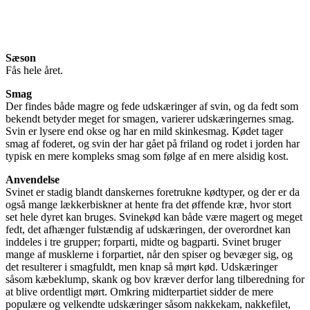
Sæson
Fås hele året.
Smag
Der findes både magre og fede udskæringer af svin, og da fedt som
bekendt betyder meget for smagen, varierer udskæringernes smag.
Svin er lysere end okse og har en mild skinkesmag. Kødet tager
smag af foderet, og svin der har gået på friland og rodet i jorden har
typisk en mere kompleks smag som følge af en mere alsidig kost.
Anvendelse
Svinet er stadig blandt danskernes foretrukne kødtyper, og der er da
også mange lækkerbiskner at hente fra det øffende kræ, hvor stort
set hele dyret kan bruges. Svinekød kan både være magert og meget
fedt, det afhænger fulstændig af udskæringen, der overordnet kan
inddeles i tre grupper; forparti, midte og bagparti. Svinet bruger
mange af musklerne i forpartiet, når den spiser og bevæger sig, og
det resulterer i smagfuldt, men knap så mørt kød. Udskæringer
såsom kæbeklump, skank og bov kræver derfor lang tilberedning for
at blive ordentligt mørt. Omkring midterpartiet sidder de mere
populære og velkendte udskæringer såsom nakkekam, nakkefilet,