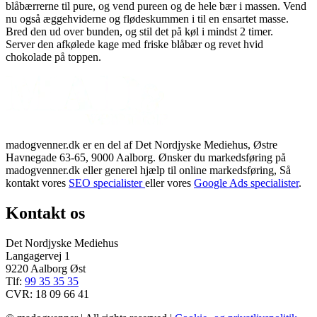
blåbærrerne til pure, og vend pureen og de hele bær i massen. Vend
nu også æggehviderne og flødeskummen i til en ensartet masse.
Bred den ud over bunden, og stil det på køl i mindst 2 timer.
Server den afkølede kage med friske blåbær og revet hvid
chokolade på toppen.
madogvenner.dk er en del af Det Nordjyske Mediehus, Østre
Havnegade 63-65, 9000 Aalborg. Ønsker du markedsføring på
madogvenner.dk eller generel hjælp til online markedsføring, Så
kontakt vores
SEO specialister
eller vores
Google Ads specialister
.
Kontakt os
Det Nordjyske Mediehus
Langagervej 1
9220 Aalborg Øst
Tlf:
99 35 35 35
CVR: 18 09 66 41