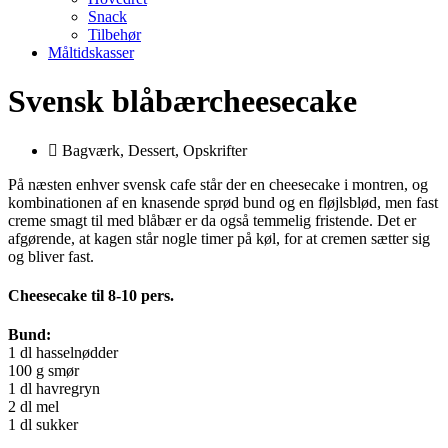
Snack
Tilbehør
Måltidskasser
Svensk blåbærcheesecake
Bagværk
,
Dessert
,
Opskrifter
På næsten enhver svensk cafe står der en cheesecake i montren, og
kombinationen af en knasende sprød bund og en fløjlsblød, men fast
creme smagt til med blåbær er da også temmelig fristende. Det er
afgørende, at kagen står nogle timer på køl, for at cremen sætter sig
og bliver fast.
Cheesecake til 8-10 pers.
Bund:
1 dl hasselnødder
100 g smør
1 dl havregryn
2 dl mel
1 dl sukker