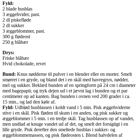
Fyld:
2 blade husblas
3 æggehvider, past.
2 dl piskefløde
2 dl sukker
3 æggeblommer, past.
300 g flødeost
250 g blåbær
Drys:
Friske blåbær
Hvid chokolade, revet
Bund:
Knus nødderne til pulver i en blender eller en morter. Smelt
smørret i en gryde, og bland det i en skål med havregryn, nødder,
mel og sukker. Beklæd bunden af en springform på 24 cm i diameter
med bagepapir, og tryk dejen ud i et jævnt lag i bunden og et par
centimeter op ad kanten. Bag bunden i ovnen ved 200 grader i ca.
15 min., og lad den køle af.
Fyld:
Udblød husblassen i koldt vand i 5 min. Pisk æggehviderne
stive i en skål. Pisk fløden til skum i en anden, og pisk sukker og
æggeblommer i 5 min. i en tredje skål. Tag husblassen op af vandet,
men undlad at knuge vandet ud af det, og smelt det forsigtigt i en
lille gryde. Pisk derefter den smeltede husblas i sukker- og
æggeblommemassen, og pisk flødeosten i. Blend halvdelen af