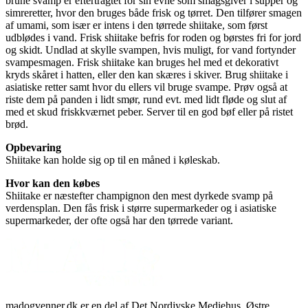
brune svamp er eftertragtet for sin evne som smagsgiver i supper og
simreretter, hvor den bruges både frisk og tørret. Den tilfører smagen
af umami, som især er intens i den tørrede shiitake, som først
udblødes i vand. Frisk shiitake befris for roden og børstes fri for jord
og skidt. Undlad at skylle svampen, hvis muligt, for vand fortynder
svampesmagen. Frisk shiitake kan bruges hel med et dekorativt
kryds skåret i hatten, eller den kan skæres i skiver. Brug shiitake i
asiatiske retter samt hvor du ellers vil bruge svampe. Prøv også at
riste dem på panden i lidt smør, rund evt. med lidt fløde og slut af
med et skud friskkværnet peber. Server til en god bøf eller på ristet
brød.
Opbevaring
Shiitake kan holde sig op til en måned i køleskab.
Hvor kan den købes
Shiitake er næstefter champignon den mest dyrkede svamp på
verdensplan. Den fås frisk i større supermarkeder og i asiatiske
supermarkeder, der ofte også har den tørrede variant.
madogvenner.dk er en del af Det Nordjyske Mediehus, Østre