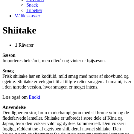
Snack
Tilbehør
Måltidskasser
Shiitake
Råvarer
Sæson
Importeres hele året, men efterår og vinter er højsæson.
Smag
Frisk shiitake har en kødfuld, mild smag med noter af skovbund og
egetræ. Shiitake er velegnet til at tilføre retter smagen af umami, især
i den tørrede version, hvor smagen er meget intens.
Læs også om
Enoki
Anvendelse
Den ligner en stor, brun markchampignon med sit brune ydre og de
flødefarvede lameller. Shiitake er udbredt i store dele af Kina og
Japan, hvor den vokser vildt og dyrkes kommercielt. Den vokser i
fugtigt, råddent træ af egetypen shii, deraf navnet shiitake. Den