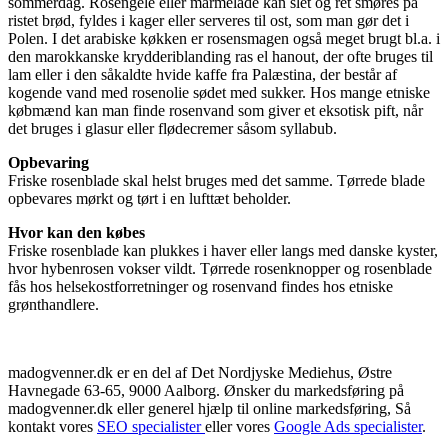
sommerdag. Rosengelé eller marmelade kan slet og ret smøres på
ristet brød, fyldes i kager eller serveres til ost, som man gør det i
Polen. I det arabiske køkken er rosensmagen også meget brugt bl.a. i
den marokkanske krydderiblanding ras el hanout, der ofte bruges til
lam eller i den såkaldte hvide kaffe fra Palæstina, der består af
kogende vand med rosenolie sødet med sukker. Hos mange etniske
købmænd kan man finde rosenvand som giver et eksotisk pift, når
det bruges i glasur eller flødecremer såsom syllabub.
Opbevaring
Friske rosenblade skal helst bruges med det samme. Tørrede blade
opbevares mørkt og tørt i en lufttæt beholder.
Hvor kan den købes
Friske rosenblade kan plukkes i haver eller langs med danske kyster,
hvor hybenrosen vokser vildt. Tørrede rosenknopper og rosenblade
fås hos helsekostforretninger og rosenvand findes hos etniske
grønthandlere.
madogvenner.dk er en del af Det Nordjyske Mediehus, Østre
Havnegade 63-65, 9000 Aalborg. Ønsker du markedsføring på
madogvenner.dk eller generel hjælp til online markedsføring, Så
kontakt vores
SEO specialister
eller vores
Google Ads specialister
.