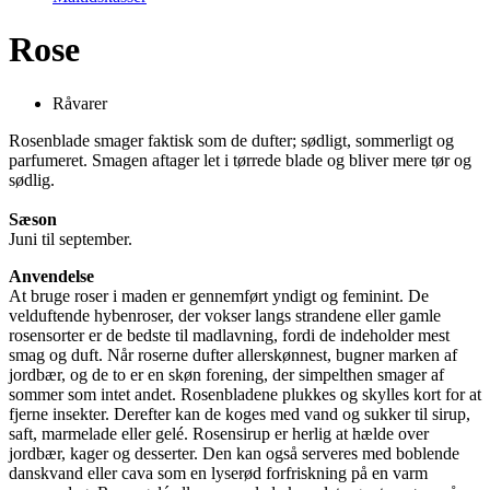
Rose
Råvarer
Rosenblade smager faktisk som de dufter; sødligt, sommerligt og
parfumeret. Smagen aftager let i tørrede blade og bliver mere tør og
sødlig.
Sæson
Juni til september.
Anvendelse
At bruge roser i maden er gennemført yndigt og feminint. De
velduftende hybenroser, der vokser langs strandene eller gamle
rosensorter er de bedste til madlavning, fordi de indeholder mest
smag og duft. Når roserne dufter allerskønnest, bugner marken af
jordbær, og de to er en skøn forening, der simpelthen smager af
sommer som intet andet. Rosenbladene plukkes og skylles kort for at
fjerne insekter. Derefter kan de koges med vand og sukker til sirup,
saft, marmelade eller gelé. Rosensirup er herlig at hælde over
jordbær, kager og desserter. Den kan også serveres med boblende
danskvand eller cava som en lyserød forfriskning på en varm