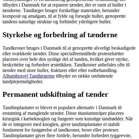
tilbydes i Danmark for at reparere tænder, der er ramt af huller i
tænderne. Tandlæger bruger forskellige materialer, herunder
komposit og amalgam, til at fylde og forsegle huller, genoprette
tandens naturlige struktur og forhindre yderligere huller.
Styrkelse og forbedring af tænderne
Tandkroner bruges i Danmark til at genoprette alvorligt beskadigede
eller svækkede tænder. Disse specialfremstillede protesehætter
placeres over hele den synlige del af tanden, hvilket giver styrke,
beskyttelse og forbedrer æstetikken. Tandkroner anbefales ofte til
tænder med store huller, frakturer eller efter rodbehandling.
Alhambravej Tandlægerne
tilbyder en række omfattende
tandplejemuligheder.
Permanent udskiftning af tænder
Tandimplantater er blevet et populært alternativ i Danmark til
erstatning af manglende tænder. Disse titaniumstolper placeres
kirurgisk i kæbeknoglen og fungerer som kunstige tandrødder. Når
de er integreret med knoglen, giver tandimplantater et stabilt
fundament for fastgørelse af tandkroner, broer eller proteser.
Tandimplantater giver flere fordele, herunder forbedret tyggeevne,