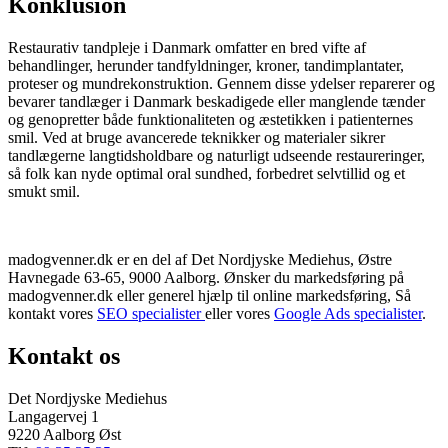
Konklusion
Restaurativ tandpleje i Danmark omfatter en bred vifte af
behandlinger, herunder tandfyldninger, kroner, tandimplantater,
proteser og mundrekonstruktion. Gennem disse ydelser reparerer og
bevarer tandlæger i Danmark beskadigede eller manglende tænder
og genopretter både funktionaliteten og æstetikken i patienternes
smil. Ved at bruge avancerede teknikker og materialer sikrer
tandlægerne langtidsholdbare og naturligt udseende restaureringer,
så folk kan nyde optimal oral sundhed, forbedret selvtillid og et
smukt smil.
madogvenner.dk er en del af Det Nordjyske Mediehus, Østre
Havnegade 63-65, 9000 Aalborg. Ønsker du markedsføring på
madogvenner.dk eller generel hjælp til online markedsføring, Så
kontakt vores
SEO specialister
eller vores
Google Ads specialister
.
Kontakt os
Det Nordjyske Mediehus
Langagervej 1
9220 Aalborg Øst