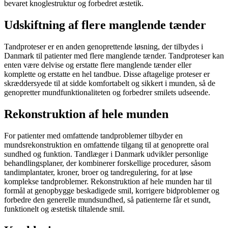
bevaret knoglestruktur og forbedret æstetik.
Udskiftning af flere manglende tænder
Tandproteser er en anden genoprettende løsning, der tilbydes i
Danmark til patienter med flere manglende tænder. Tandproteser kan
enten være delvise og erstatte flere manglende tænder eller
komplette og erstatte en hel tandbue. Disse aftagelige proteser er
skræddersyede til at sidde komfortabelt og sikkert i munden, så de
genopretter mundfunktionaliteten og forbedrer smilets udseende.
Rekonstruktion af hele munden
For patienter med omfattende tandproblemer tilbyder en
mundsrekonstruktion en omfattende tilgang til at genoprette oral
sundhed og funktion. Tandlæger i Danmark udvikler personlige
behandlingsplaner, der kombinerer forskellige procedurer, såsom
tandimplantater, kroner, broer og tandregulering, for at løse
komplekse tandproblemer. Rekonstruktion af hele munden har til
formål at genopbygge beskadigede smil, korrigere bidproblemer og
forbedre den generelle mundsundhed, så patienterne får et sundt,
funktionelt og æstetisk tiltalende smil.