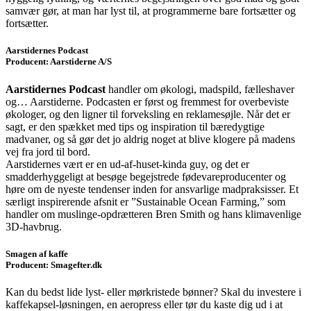
samvær gør, at man har lyst til, at programmerne bare fortsætter og
fortsætter.
Aarstidernes Podcast
Producent: Aarstiderne A/S
Aarstidernes Podcast
handler om økologi, madspild, fælleshaver
og… Aarstiderne. Podcasten er først og fremmest for overbeviste
økologer, og den ligner til forveksling en reklamesøjle. Når det er
sagt, er den spækket med tips og inspiration til bæredygtige
madvaner, og så gør det jo aldrig noget at blive klogere på madens
vej fra jord til bord.
Aarstidernes vært er en ud-af-huset-kinda guy, og det er
smadderhyggeligt at besøge begejstrede fødevareproducenter og
høre om de nyeste tendenser inden for ansvarlige madpraksisser. Et
særligt inspirerende afsnit er ”Sustainable Ocean Farming,” som
handler om muslinge-opdrætteren Bren Smith og hans klimavenlige
3D-havbrug.
Smagen af kaffe
Producent: Smagefter.dk
Kan du bedst lide lyst- eller mørkristede bønner? Skal du investere i
kaffekapsel-løsningen, en aeropress eller tør du kaste dig ud i at