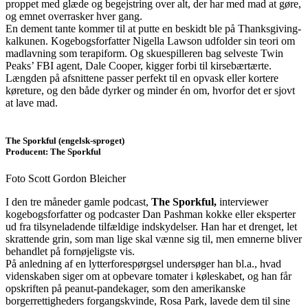
proppet med glæde og begejstring over alt, der har med mad at gøre,
og emnet overrasker hver gang.
En dement tante kommer til at putte en beskidt ble på Thanksgiving-
kalkunen. Kogebogsforfatter Nigella Lawson udfolder sin teori om
madlavning som terapiform. Og skuespilleren bag selveste Twin
Peaks’ FBI agent, Dale Cooper, kigger forbi til kirsebærtærte.
Længden på afsnittene passer perfekt til en opvask eller kortere
køreture, og den både dyrker og minder én om, hvorfor det er sjovt
at lave mad.
The Sporkful (engelsk-sproget)
Producent: The Sporkful
Foto Scott Gordon Bleicher
I den tre måneder gamle podcast,
The Sporkful,
interviewer
kogebogsforfatter og podcaster Dan Pashman kokke eller eksperter
ud fra tilsyneladende tilfældige indskydelser. Han har et drenget, let
skrattende grin, som man lige skal vænne sig til, men emnerne bliver
behandlet på fornøjeligste vis.
På anledning af en lytterforespørgsel undersøger han bl.a., hvad
videnskaben siger om at opbevare tomater i køleskabet, og han får
opskriften på peanut-pandekager, som den amerikanske
borgerrettigheders forgangskvinde, Rosa Park, lavede dem til sine