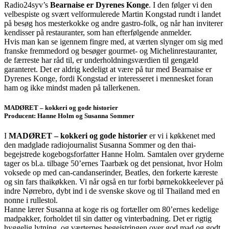
Radio24syv’s
Bearnaise er Dyrenes Konge
. I den følger vi den
velbespiste og svært velformulerede Martin Kongstad rundt i landet
på besøg hos mesterkokke og andre gastro-folk, og når han inviterer
kendisser på restauranter, som han efterfølgende anmelder.
Hvis man kan se igennem fingre med, at værten slynger om sig med
franske fremmedord og besøger gourmet- og Michelinrestauranter,
de færreste har råd til, er underholdningsværdien til gengæld
garanteret. Det er aldrig kedeligt at være på tur med Bearnaise er
Dyrenes Konge, fordi Kongstad er interesseret i mennesket foran
ham og ikke mindst maden på tallerkenen.
MADØRET – kokkeri og gode historier
Producent: Hanne Holm og Susanna Sommer
I
MADØRET – kokkeri og gode historier
er vi i køkkenet med
den madglade radiojournalist Susanna Sommer og den thai-
begejstrede kogebogsforfatter Hanne Holm. Samtalen over gryderne
tager os bl.a. tilbage 50’ernes Taarbæk og det pensionat, hvor Holm
voksede op med can-candanserinder, Beatles, den forkerte kæreste
og sin fars thaikøkken. Vi når også en tur forbi børnekokkeelever på
indre Nørrebro, dybt ind i de svenske skove og til Thailand med en
nonne i rullestol.
Hanne lærer Susanna at koge ris og fortæller om 80’ernes kedelige
madpakker, forholdet til sin datter og vinterbadning. Det er rigtig
hyggelig lytning, og værternes begejstringen over god mad og godt