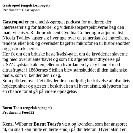
Gastropod (engelsk-sproget)
Producent: Gastropod
Gastropod
er en engelsk-sproget podcast for madører, der
interesserer sig for historie- og videnskabsperspektiverne bag den
mad, vi spiser. Radioproducent Cynthia Graber og madjournalist
Nicola Twilley kaster sig hver uge over en (amerikansk) ingrediens,
tendens eller kok og overlader bagefter mikrofonen til historienørder
og gastro-eksperter.
Hør fx om den britiske heste(køds)-gate, om de krydderier slaverne
tog med over atlanterhavet og som fik afgørende indflydelse på
USA’s sydstatskøkken, eller om hvordan en lyssky handel med
citrusfrugter i 1860ernes Sicilien blev startskuddet til den italienske
mafia, som vi kender den i dag.
Som prikken over i’et tilbyder de en udførlig beskrivelse af afsnittets
højdepunkter og gæster i beskrivelsen til hvert afsnit, så lytteren har
en chance for at gå på videre opdagelse.
Burnt Toast (engelsk-sproget)
Producent: Food52
Kenzi Wilbur er
Burnt Toast’s
vært og kvinden, som har ansporet
til, du snart kan finde en tærte-emoji på din telefon. Hvert afsnit er