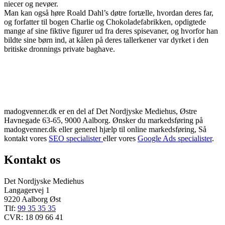
niecer og nevøer.
Man kan også høre Roald Dahl’s døtre fortælle, hvordan deres far,
og forfatter til bogen Charlie og Chokoladefabrikken, opdigtede
mange af sine fiktive figurer ud fra deres spisevaner, og hvorfor han
bildte sine børn ind, at kålen på deres tallerkener var dyrket i den
britiske dronnings private baghave.
madogvenner.dk er en del af Det Nordjyske Mediehus, Østre
Havnegade 63-65, 9000 Aalborg. Ønsker du markedsføring på
madogvenner.dk eller generel hjælp til online markedsføring, Så
kontakt vores
SEO specialister
eller vores
Google Ads specialister
.
Kontakt os
Det Nordjyske Mediehus
Langagervej 1
9220 Aalborg Øst
Tlf:
99 35 35 35
CVR: 18 09 66 41