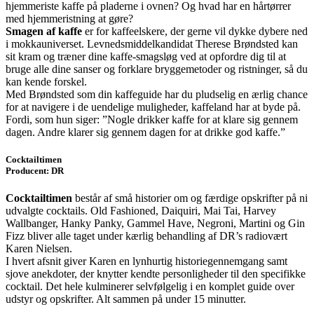
hjemmeriste kaffe på pladerne i ovnen? Og hvad har en hårtørrer
med hjemmeristning at gøre?
Smagen af kaffe
er for kaffeelskere, der gerne vil dykke dybere ned
i mokkauniverset. Levnedsmiddelkandidat Therese Brøndsted kan
sit kram og træner dine kaffe-smagsløg ved at opfordre dig til at
bruge alle dine sanser og forklare bryggemetoder og ristninger, så du
kan kende forskel.
Med Brøndsted som din kaffeguide har du pludselig en ærlig chance
for at navigere i de uendelige muligheder, kaffeland har at byde på.
Fordi, som hun siger: ”Nogle drikker kaffe for at klare sig gennem
dagen. Andre klarer sig gennem dagen for at drikke god kaffe.”
Cocktailtimen
Producent: DR
Cocktailtimen
består af små historier om og færdige opskrifter på ni
udvalgte cocktails. Old Fashioned, Daiquiri, Mai Tai, Harvey
Wallbanger, Hanky Panky, Gammel Have, Negroni, Martini og Gin
Fizz bliver alle taget under kærlig behandling af DR’s radiovært
Karen Nielsen.
I hvert afsnit giver Karen en lynhurtig historiegennemgang samt
sjove anekdoter, der knytter kendte personligheder til den specifikke
cocktail. Det hele kulminerer selvfølgelig i en komplet guide over
udstyr og opskrifter. Alt sammen på under 15 minutter.