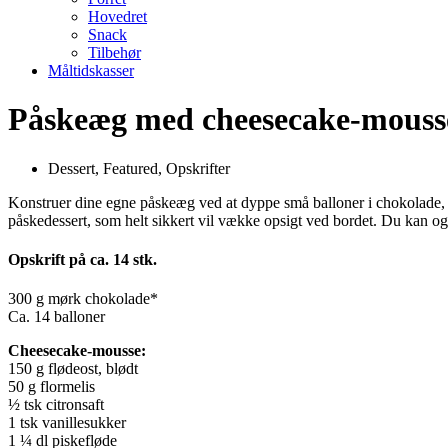
Hovedret
Snack
Tilbehør
Måltidskasser
Påskeæg med cheesecake-mousse
Dessert
,
Featured
,
Opskrifter
Konstruer dine egne påskeæg ved at dyppe små balloner i chokolade, 
påskedessert, som helt sikkert vil vække opsigt ved bordet. Du kan o
Opskrift på ca. 14 stk.
300 g mørk chokolade*
Ca. 14 balloner
Cheesecake-mousse:
150 g flødeost, blødt
50 g flormelis
½ tsk citronsaft
1 tsk vanillesukker
1 ¼ dl piskefløde