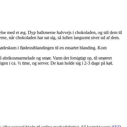
relse med et æg. Dyp ballonerne halvvejs i chokoladen, og stil dem til
nerne, når chokoladen har sat sig, så luften langsomt siver ud af dem.
 flødeskum i flødeostblandingen til en ensartet blanding. Kom
ed abrikosmarmelade og smør. Varm det forsigtigt op, til smørret
igen i ca. ½ time, og server. De kan holde sig i 2-3 dage på køl.