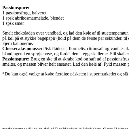
Passionspuré:
1 passionsfrugt, halveret
1 spsk abrikosmarmelade, blendet
1 spsk smør
Smelt chokoladen over vandbad, og lad den køle af til stuetemperatur, 
på køl på et stykke bagepapir (hold på dem de første par sekunder, til d
Fjern ballonerne.
Cheesecake-mousse:
Pisk flødeost, flormelis, citronsaft og vanilles
blandingen i en sprøjtepose, og fordel den i æggeskallerne. Stil skalle
Passionspure:
Brug en ske til at skrabe kød og saft ud af passionsfru
smelter, og massen bliver helt ensartet. Lad den køle af. Fyld massen 
*Du kan også vælge at købe færdige påskeæg i supermarkedet og slå hu