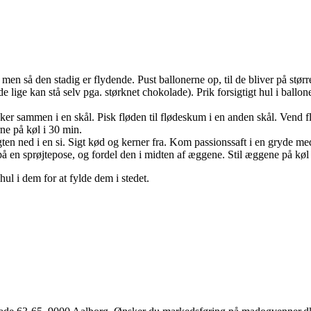
men så den stadig er flydende. Pust ballonerne op, til de bliver på stør
e lige kan stå selv pga. størknet chokolade). Prik forsigtigt hul i ballo
ukker sammen i en skål. Pisk fløden til flødeskum i en anden skål. Vend
rne på køl i 30 min.
gten ned i en si. Sigt kød og kerner fra. Kom passionssaft i en gryde m
på en sprøjtepose, og fordel den i midten af æggene. Stil æggene på køl 
l i dem for at fylde dem i stedet.