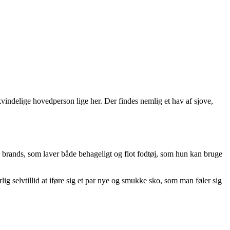
n kvindelige hovedperson lige her. Der findes nemlig et hav af sjove,
e brands, som laver både behageligt og flot fodtøj, som hun kan bruge
rlig selvtillid at iføre sig et par nye og smukke sko, som man føler sig