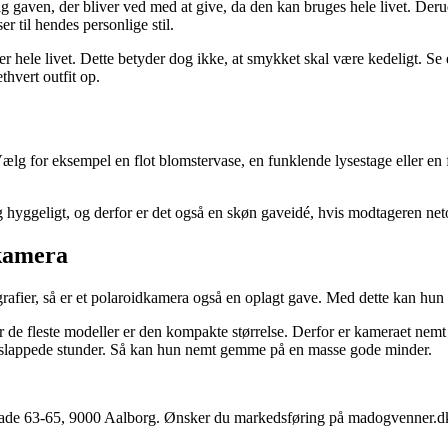
ig gaven, der bliver ved med at give, da den kan bruges hele livet. Derud
r til hendes personlige stil.
 hele livet. Dette betyder dog ikke, at smykket skal være kedeligt. S
hvert outfit op.
Vælg for eksempel en flot blomstervase, en funklende lysestage eller en 
hyggeligt, og derfor er det også en skøn gaveidé, hvis modtageren netop
dkamera
ografier, så er et polaroidkamera også en oplagt gave. Med dette kan hu
de fleste modeller er den kompakte størrelse. Derfor er kameraet nemt a
 afslappede stunder. Så kan hun nemt gemme på en masse gode minder.
e 63-65, 9000 Aalborg. Ønsker du markedsføring på madogvenner.dk el