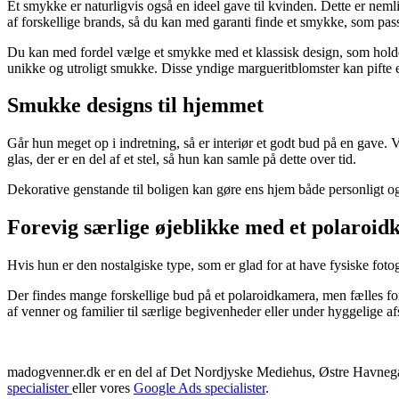
Et smykke er naturligvis også en ideel gave til kvinden. Dette er neml
af forskellige brands, så du kan med garanti finde et smykke, som passe
Du kan med fordel vælge et smykke med et klassisk design, som holder
unikke og utroligt smukke. Disse yndige margueritblomster kan pifte et
Smukke designs til hjemmet
Går hun meget op i indretning, så er interiør et godt bud på en gave. 
glas, der er en del af et stel, så hun kan samle på dette over tid.
Dekorative genstande til boligen kan gøre ens hjem både personligt og 
Forevig særlige øjeblikke med et polaroi
Hvis hun er den nostalgiske type, som er glad for at have fysiske fot
Der findes mange forskellige bud på et polaroidkamera, men fælles for 
af venner og familier til særlige begivenheder eller under hyggelige
madogvenner.dk er en del af Det Nordjyske Mediehus, Østre Havnegad
specialister
eller vores
Google Ads specialister
.