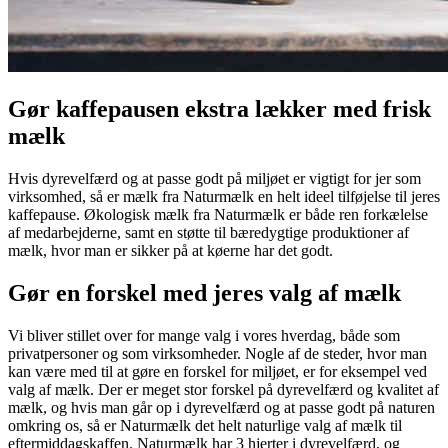
Gør kaffepausen ekstra lækker med frisk
mælk
Hvis dyrevelfærd og at passe godt på miljøet er vigtigt for jer som
virksomhed, så er mælk fra Naturmælk en helt ideel tilføjelse til jeres
kaffepause. Økologisk mælk fra Naturmælk er både ren forkælelse
af medarbejderne, samt en støtte til bæredygtige produktioner af
mælk, hvor man er sikker på at køerne har det godt.
Gør en forskel med jeres valg af mælk
Vi bliver stillet over for mange valg i vores hverdag, både som
privatpersoner og som virksomheder. Nogle af de steder, hvor man
kan være med til at gøre en forskel for miljøet, er for eksempel ved
valg af mælk. Der er meget stor forskel på dyrevelfærd og kvalitet af
mælk, og hvis man går op i dyrevelfærd og at passe godt på naturen
omkring os, så er Naturmælk det helt naturlige valg af mælk til
eftermiddagskaffen. Naturmælk har 3 hjerter i dyrevelfærd, og