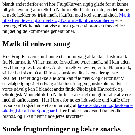
blandt andet derfor er vi hos FrugtKurven rigtig glade for at kunne
tilbyde levering af mælk fra Naturmælk. På den måde, er det muligt
at nyde lækker og frisk mælk i kaffen med god samvittighed.
Mælk
til kaffen, levering af mælk og Naturmælk til virksomheder
er en
nem og effektiv måde at vise at man gerne vil gøre en forskel for
miljøet og de kommende generationer.
Mælk til enhver smag
Hos FrugtKurven kan I finde et stort udvalg af lækker, frisk mælk
fra Naturmælk. Vi har mange forskellige typer mælk, så I kan uden
tvivl finde jeres favoritter. Al den mælk vi leverer, er fra Naturmælk,
så I er helt sikre på at få frisk, dansk mælk af den allerhøjeste
kvalitet. Det er dog ikke alle som kan tåle mælk, og derfor har vi
selvfølgelig også et udvalg af laktosefri og veganske alternativer. I
vores udvalg kan I blandet andet finde Økologisk Havredrik og
Økologisk Mandeldrik fra Naturli’ – så er det muligt for alle at være
med til kaffepausen. Har I brug for noget lidt sødere end kaffe eller
te, så kan I også finde et stort udvalg af
lækre sodavand og læskende
økologisk saft fra Søbogaard
. Her finder I sodavand fra kendte
brands, og I kan nemt finde jeres favoritter.
Sunde frugtordninger og lækre snacks