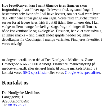
Hos FrugtKurven kan I nemt tilmelde jeres firma en skøn
frugtordning, hvor I hver uge får leveret frisk og sund frugt. I
bestemmer selv hvor ofte I vil have leveret, om det skal være hver
dag, eller bare et par gange om ugen. Vores faste frugtchauffører
sørger for at levere jeres frisk frugt til tiden, lige til jeres dør. I kan
vælge mellem mange forskellige slags frugtordninger til firmaer,
både konventionelle og økologiske. Desuden, har vi et stort udvalg
af lækre snacks – find blandt andet sprøde nødder og lækre
dadelkugler fra Cocohagen i mange varianter. Find jeres favoritter i
vores udvalg!
madogvenner.dk er en del af Det Nordjyske Mediehus, Østre
Havnegade 63-65, 9000 Aalborg. Ønsker du markedsføring på
madogvenner.dk eller generel hjælp til online markedsføring, Så
kontakt vores
SEO specialister
eller vores
Google Ads specialister
.
Kontakt os
Det Nordjyske Mediehus
Langagervej 1
9220 Aalborg Øst
Tlf:
99 35 35 35