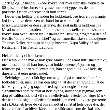
12 dage og 12 håndplukkede kokke, der hver især skal forkæle ca.
80 spisende feinschmecker-gæster med det ypperste, de kan
præstere. Det er konceptet helt kort fortalt.
– Det er den hellige gral inden for kokketræf. Jeg tror, rigtig mange
kokke vil give deres venstre hånd for at være med.
Mark Lundgaard er den allerførste, der skal indtage køkkenet på
Meadowood i hitparaden af kokke, som bl.a. tæller verdensberømte
kokke som Sean Brock fra Restauranten Husk og programserien på
Netflix ”In the Mind of a Chef” og den amerikanske verdensstjerne
Thomas Keller, der også til daglig huserer i Napa Valley på sin
Restaurant, The French Laundry.
Hele døde dyr i køkkenet
Det setup kunne måske nok gøre Mark Lundgaard lidt ”star struck”,
men mest af alt vil han forsøge at holde benene på jorden og
fokusere på, at han skal levere det, han er god til og ikke lade sig
dupere til at gøre noget andet.
– Selvfølgelig er det lidt ligesom at gå ind på et stort stadion for en
fodboldspiller, men jeg har den tilgang, at der er en grund til, at de
har valgt mig, så jeg tager af sted og laver nogle af vores
signaturretter som fx tatar af hele dyr og saltindbagt pighvar, som
dog på californisk jord vil være helleflynder i stedet for, siger Mark,
der har tænkt sig at indlede hele middagen med at invitere gæsterne
ud i køkkenet, hvor de vil blive mødt af synet af hele døde dyr, der
hænger klar til at blive skåret til den vildt-tatar, som de skal spise