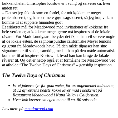
køkkenchefen Christopher Kostow er i sving og serverer ca. hver
anden ret.
– Det ser jeg faktisk som en fordel, for mit køkken er meget
proteinbaseret, og hans er mere grøntsagsbaseret, så jeg tror, vi kan
komme til at supplere hinanden godt.
Et erklæret mål for Meadowood med invitationer af kokkene fra
hele verden er, at kokkene meget gerne må inspireres af de lokale
råvarer. For Mark Lundgaard betyder det fx, at han vil servere nogle
af de lokale østers, de sagnomspundne californiske Meyer lemons
og grønt fra Meadowoods have. På den måde tilpasser han sine
signaturretter til stedet, samtidig med at han på den måde automatisk
kommer til at inspirere Kostow til, hvad han kan bruge de lokale
råvarer til. Og det er netop også et af formålene for Meadowood ved
at afholde ”The Twelve Days of Christmas” – gensidig inspiration.
The Twelve Days of Christmas
Er et juleeventyr for gourmeter, for arrangementet indebærer,
at 12 af verdens bedste kokke laver mad i køkkenet på
Restaurant Meadowood i Napa Valley i Californien.
Hver kok kreerer sin egen menu til ca. 80 spisende.
Læs mere på
meadowood.com