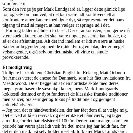
som første ret.
Som den ivrige jæger Mark Lundgaard er, ligger dette gimick lige
for, og selv om han ved, at det kan være lidt kontroversielt at
konfrontere amerikanere med døde dyr, så repræsenterer det hans
tilgang til mad så meget, at han vælger at springe ud i det.
– For mig falder måltidet i to faser. Der er ankomsten, som gerne må
være spektakulær, og det skal være noget, gæsterne kan huske, og
så er der afslutningen. Alt det ind imellem er lidt sværere at huske.
Så derfor begynder jeg med de døde dyr og en tatar, der er meget
velsmagende, også selv om det måske vil virke en smule
provokerende.
Et modigt valg
Tidligere har kokkene Christian Puglisi fra Relæ og Matt Orlando
fra Amass været de eneste fra Danmark, som har fået invitationen fra
Meadowood. De er begge ud af den nordiske skole med deres
meget grøntbaserede sæsonkøkkener, mens Mark Lundgaards
kokkestil derimod er dybt funderet i de klassiske franske traditioner
med saucer, braiseringer og fokus på traditionelt og gedigent
kokkehåndværk.
– Jeg tror, det er håndværksdelen, der har fået dem til at vælge mig.
Det er ved at få en revival, og det er ikke et håndværk, jeg tager
æren for, for det har eksisteret i 100 år. Der er bare mange, som i en
periode har været gået lidt væk fra det, mens jeg har holdt fast, for
det er den mad, jeg selv holder mest af, forklarer Mark Lundgaard.