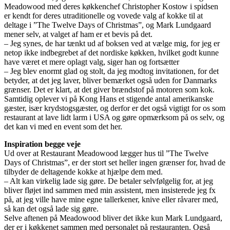
Meadowood med deres køkkenchef Christopher Kostow i spidsen
er kendt for deres utraditionelle og vovede valg af kokke til at
deltage i ”The Twelve Days of Christmas”, og Mark Lundgaard
mener selv, at valget af ham er et bevis på det.
– Jeg synes, de har tænkt ud af boksen ved at vælge mig, for jeg er
netop ikke indbegrebet af det nordiske køkken, hvilket godt kunne
have været et mere oplagt valg, siger han og fortsætter
– Jeg blev enormt glad og stolt, da jeg modtog invitationen, for det
betyder, at det jeg laver, bliver bemærket også uden for Danmarks
grænser. Det er klart, at det giver brændstof på motoren som kok.
Samtidig oplever vi på Kong Hans et stigende antal amerikanske
gæster, især krydstogsgæster, og derfor er det også vigtigt for os som
restaurant at lave lidt larm i USA og gøre opmærksom på os selv, og
det kan vi med en event som det her.
Inspiration begge veje
Ud over at Restaurant Meadowood lægger hus til ”The Twelve
Days of Christmas”, er der stort set heller ingen grænser for, hvad de
tilbyder de deltagende kokke at hjælpe dem med.
– Alt kan virkelig lade sig gøre. De betaler selvfølgelig for, at jeg
bliver fløjet ind sammen med min assistent, men insisterede jeg fx
på, at jeg ville have mine egne tallerkener, knive eller råvarer med,
så kan det også lade sig gøre.
Selve aftenen på Meadowood bliver det ikke kun Mark Lundgaard,
der er i køkkenet sammen med personalet på restauranten. Også