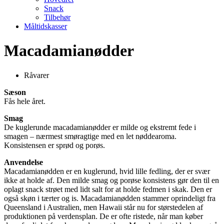
Snack
Tilbehør
Måltidskasser
Macadamianødder
Råvarer
Sæson
Fås hele året.
Smag
De kuglerunde macadamianødder er milde og ekstremt fede i
smagen – nærmest smøragtige med en let nøddearoma.
Konsistensen er sprød og porøs.
Anvendelse
Macadamianødden er en kuglerund, hvid lille fedling, der er svær
ikke at holde af. Den milde smag og porøse konsistens gør den til en
oplagt snack strøet med lidt salt for at holde fedmen i skak. Den er
også skøn i tærter og is. Macadamianødden stammer oprindeligt fra
Queensland i Australien, men Hawaii står nu for størstedelen af
produktionen på verdensplan. De er ofte ristede, når man køber