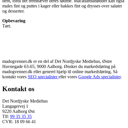
dem, fordi det fremhæver deres sødme. Macadamianødder kan også
males fint og puttes i kager eller hakkes fint og drysses over salater
og desserter.
Opbevaring
Tørt.
madogvenner.dk er en del af Det Nordjyske Mediehus, Østre
Havnegade 63-65, 9000 Aalborg. Ønsker du markedsføring på
madogvenner.dk eller generel hjælp til online markedsføring, Så
kontakt vores
SEO specialister
eller vores
Google Ads specialister
.
Kontakt os
Det Nordjyske Mediehus
Langagervej 1
9220 Aalborg Øst
Tlf:
99 35 35 35
CVR: 18 09 66 41