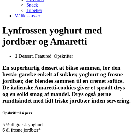
Snack
Tilbehør
Måltidskasser
Lynfrossen yoghurt med
jordbær og Amaretti
Dessert
,
Featured
,
Opskrifter
En superhurtig dessert at bikse sammen, for den
består ganske enkelt af sukker, yoghurt og frosne
jordbær, der blendes sammen til en cremet softice.
De italienske Amaretti-cookies giver et sprødt drys
og en solid smag af mandel. Drys også gerne
rundhåndet med lidt friske jordbær inden servering.
Opskrift til 4 pers
.
5 ½ dl græsk yoghurt
6 dl frosne jordbær*