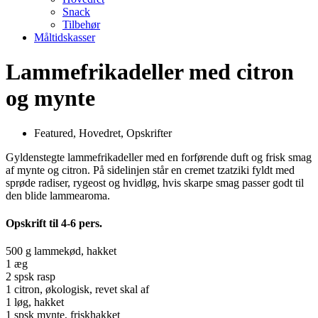
Snack
Tilbehør
Måltidskasser
Lammefrikadeller med citron
og mynte
Featured
,
Hovedret
,
Opskrifter
Gyldenstegte lammefrikadeller med en forførende duft og frisk smag
af mynte og citron. På sidelinjen står en cremet tzatziki fyldt med
sprøde radiser, rygeost og hvidløg, hvis skarpe smag passer godt til
den blide lammearoma.
Opskrift til 4-6 pers.
500 g lammekød, hakket
1 æg
2 spsk rasp
1 citron, økologisk, revet skal af
1 løg, hakket
1 spsk mynte, friskhakket