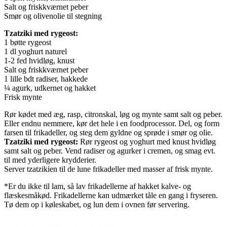
Salt og friskkværnet peber
Smør og olivenolie til stegning
Tzatziki med rygeost:
1 bøtte rygeost
1 dl yoghurt naturel
1-2 fed hvidløg, knust
Salt og friskkværnet peber
1 lille bdt radiser, hakkede
¼ agurk, udkernet og hakket
Frisk mynte
Rør kødet med æg, rasp, citronskal, løg og mynte samt salt og peber.
Eller endnu nemmere, kør det hele i en foodprocessor. Del, og form
farsen til frikadeller, og steg dem gyldne og sprøde i smør og olie.
Tzatziki med rygeost:
Rør rygeost og yoghurt med knust hvidløg
samt salt og peber. Vend radiser og agurker i cremen, og smag evt.
til med yderligere krydderier.
Server tzatzikien til de lune frikadeller med masser af frisk mynte.
*Er du ikke til lam, så lav frikadellerne af hakket kalve- og
flæskesmåkød. Frikadellerne kan udmærket tåle en gang i fryseren.
Tø dem op i køleskabet, og lun dem i ovnen før servering.