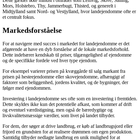
Dette gælder ikke mindst i områder som Lemvig, Skive, Salling,
Mors, Holstebro, Thy, Jammerbugt, Thisted, og generelt i
Midtjylland samt Nord- og Vestjylland, hvor landejendomme ofte er
et centralt fokus.
Markedsforståelse
For at navigere med succes i markedet for landejendomme er det
afgørende at have en dyb forståelse af de lokale markedsforhold.
Dette indebærer kendskab til priser, tilgængelighed af ejendomme
og de specifikke fordele ved hver type ejendom.
For eksempel varierer prisen på kvæggårde til salg markant fra
prisen på hesteejendomme eller skovejendomme, afhængigt af
faktorer som beliggenhed, jordens kvalitet, og de bygninger, der
følger med ejendommen.
Investering i landejendomme ses ofte som en investering i fremtiden.
Dette skyldes ikke kun det potentielle afkast, som kommer af drift
og eventuel værdistigning, men også de bæredygtige og
livskvalitetsmæssige værdier, som livet på landet tilbyder.
For dem, der søger at drive landbrug, er køb af landbrugsjord eller
frijord en grundsten for at realisere drømmen om egen produktion.
Samtidig tilbyder nedlagte landbrug en unik mulighed for at