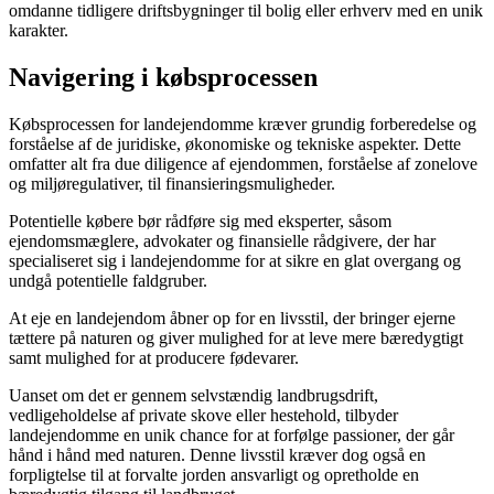
omdanne tidligere driftsbygninger til bolig eller erhverv med en unik
karakter.
Navigering i købsprocessen
Købsprocessen for landejendomme kræver grundig forberedelse og
forståelse af de juridiske, økonomiske og tekniske aspekter. Dette
omfatter alt fra due diligence af ejendommen, forståelse af zonelove
og miljøregulativer, til finansieringsmuligheder.
Potentielle købere bør rådføre sig med eksperter, såsom
ejendomsmæglere, advokater og finansielle rådgivere, der har
specialiseret sig i landejendomme for at sikre en glat overgang og
undgå potentielle faldgruber.
At eje en landejendom åbner op for en livsstil, der bringer ejerne
tættere på naturen og giver mulighed for at leve mere bæredygtigt
samt mulighed for at producere fødevarer.
Uanset om det er gennem selvstændig landbrugsdrift,
vedligeholdelse af private skove eller hestehold, tilbyder
landejendomme en unik chance for at forfølge passioner, der går
hånd i hånd med naturen. Denne livsstil kræver dog også en
forpligtelse til at forvalte jorden ansvarligt og opretholde en