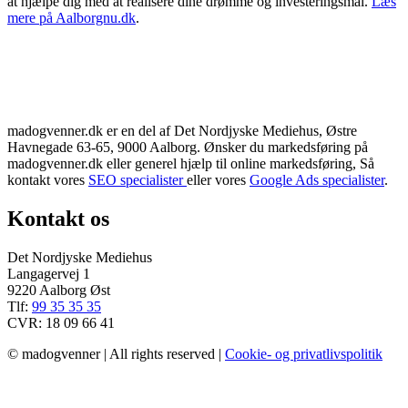
at hjælpe dig med at realisere dine drømme og investeringsmål.
Læs
mere på Aalborgnu.dk
.
madogvenner.dk er en del af Det Nordjyske Mediehus, Østre
Havnegade 63-65, 9000 Aalborg. Ønsker du markedsføring på
madogvenner.dk eller generel hjælp til online markedsføring, Så
kontakt vores
SEO specialister
eller vores
Google Ads specialister
.
Kontakt os
Det Nordjyske Mediehus
Langagervej 1
9220 Aalborg Øst
Tlf:
99 35 35 35
CVR: 18 09 66 41
© madogvenner | All rights reserved |
Cookie- og privatlivspolitik