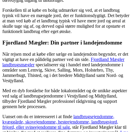
bæredygtig tilgang til landbruget.
Forskellen til at købe en bolig udmærker sig ved, at et landbrug
typisk vil have en mængde jord, der er funktionsdygtigt. Det betyder
at man ved køb af et landbrug typisk vil have mere jord og areal at
skulle tage sig af, og derved også større mulighed for at opstarte et
funktionelt landbrug efter eget ønske.
Fjordland Mægler: Din partner i landejendomme
Når rejsen mod at købe eller sælge en landejendom begynder, er det
vigtigt at have en pålidelig partner ved sin side.
Fjordland Mægler
landbrugsmægler
specialiserer sig i handel med landejendomme i
områder som Lemvig, Skive, Salling, Mors, Holstebro, Thy,
Jammerbugt, Thisted, og i det bredere Midtjylland samt Nord- og
Vestjylland.
Med en dyb forståelse for både lokalområdet og de unikke aspekter
ved salg af landbrugsejendomme i Vestjylland og Midtjylland,
tilbyder Fjordland Mægler professionel rådgivning og support
gennem hele processen.
Uanset om du er interesseret i at finde
landbrugsejendomme,
kvæggårde, skovejendomme, hesteejendomme, landbrugsjord,
frijord, eller svineejendomme til salg
, står Fjordland Mægler klar til