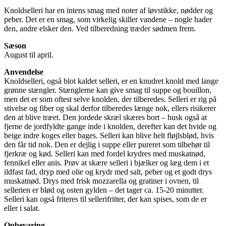
Knoldselleri har en intens smag med noter af løvstikke, nødder og
peber. Det er en smag, som virkelig skiller vandene – nogle hader
den, andre elsker den. Ved tilberedning træder sødmen frem.
Sæson
August til april.
Anvendelse
Knoldselleri, også blot kaldet selleri, er en knudret knold med lange
grønne stængler. Stænglerne kan give smag til suppe og bouillon,
men det er som oftest selve knolden, der tilberedes. Selleri er rig på
stivelse og fiber og skal derfor tilberedes længe nok, ellers risikerer
den at blive træet. Den jordede skræl skæres bort – husk også at
fjerne de jordfyldte gange inde i knolden, derefter kan det hvide og
beige indre koges eller bages. Selleri kan blive helt fløjlsblød, hvis
den får tid nok. Den er dejlig i suppe eller pureret som tilbehør til
fjerkræ og kød. Selleri kan med fordel krydres med muskatnød,
fennikel eller anis. Prøv at skære selleri i bjælker og læg dem i et
ildfast fad, dryp med olie og krydr med salt, peber og et godt drys
muskatnød. Drys med frisk mozzarella og gratiner i ovnen, til
sellerien er blød og osten gylden – det tager ca. 15-20 minutter.
Selleri kan også friteres til sellerifritter, der kan spises, som de er
eller i salat.
Opbevaring