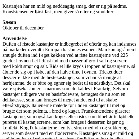
Kastanjen har en mild og nøddeagtig smag, der er rig på sødme.
Konsistensen er først fast, men giver så efter og smuldrer.
Sæson
Oktober til december.
Anvendelse
Duften af ristede kastanjer er indbegrebet af efterår og kan indsnuses
på markeder overalt i Europa i kastanjesæsonen. Man kan også nemt
smugle duften ind i eget køkken ved at riste kastanjerne ved 225
grader i ovnen i et ildfast fad med masser af groft salt og servere
med koldt smør og salt. Rids et lille kryds i toppen af kastanjerne, så
åbner de sig op i løbet af den halve time i ovnen. Tricket duer
desværre ikke med de hestekastanjer, som vi har så mange af
herhjemme, de er bitre og egner sig bedst til tændstikdyr. Det skal
være spisekastanjer – marrons som de kaldes i Frankrig. Selvom
kastanjer tidligere var en basisfødevare, betragtes de nu som en
delikatesse, som kan bruges til meget andet end til at skabe
efterårshygge. Italienerne malede før i tiden kastanjer til mel og
brugte det som polenta, i brød og kager. Franskmændene glaserer
kastanjerne, som også kan koges eller ristes som tilbehør til kød eller
pureres til kastanjecreme, som kan bruges i desserter, kager og
konfekt. Kog fx kastanjerne i en tyk sirup med vin og sukker og
server som dessert med en flødecreme. Kastanjens smag er mild og
sødlig og kan til salte retter have brug for lidt syre fra vin eller