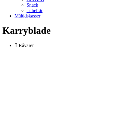
Snack
Tilbehør
Måltidskasser
Karryblade
Råvarer