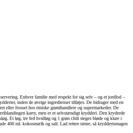
ervering. Enhver familie med respekt for sig selv – og et jordlod –
ydderier, inden de øvrige ingredienser tilføjes. De bidrager med en
ret eller frosset hos etniske grønthandlere og supermarkeder. De
deriblandingen karry, men er et selvstændigt krydderi. Den krydrede
øg. Et løg, tre fed hvidløg og 1 grøn chili steges bløde og klare i
yblade 400 ml. kokosmælk og salt. Lad retten simre, så krydderismagen