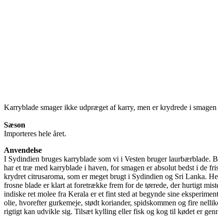
Karryblade smager ikke udpræget af karry, men er krydrede i smagen 
Sæson
Importeres hele året.
Anvendelse
I Sydindien bruges karryblade som vi i Vesten bruger laurbærblade. Bl
har et træ med karryblade i haven, for smagen er absolut bedst i de fr
krydret citrusaroma, som er meget brugt i Sydindien og Sri Lanka. Her
frosne blade er klart at foretrække frem for de tørrede, der hurtigt 
indiske ret molee fra Kerala er et fint sted at begynde sine eksperimen
olie, hvorefter gurkemeje, stødt koriander, spidskommen og fire nellik
rigtigt kan udvikle sig. Tilsæt kylling eller fisk og kog til kødet er g