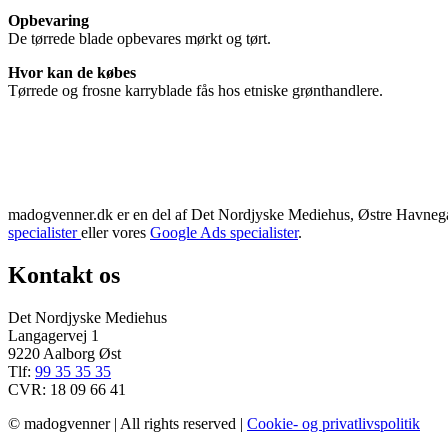
Opbevaring
De tørrede blade opbevares mørkt og tørt.
Hvor kan de købes
Tørrede og frosne karryblade fås hos etniske grønthandlere.
madogvenner.dk er en del af Det Nordjyske Mediehus, Østre Havnegad
specialister
eller vores
Google Ads specialister
.
Kontakt os
Det Nordjyske Mediehus
Langagervej 1
9220 Aalborg Øst
Tlf:
99 35 35 35
CVR: 18 09 66 41
© madogvenner | All rights reserved |
Cookie- og privatlivspolitik