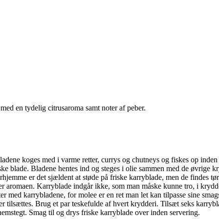
med en tydelig citrusaroma samt noter af peber.
adene koges med i varme retter, currys og chutneys og fiskes op inden s
iske blade. Bladene hentes ind og steges i olie sammen med de øvrige kr
hjemme er det sjældent at støde på friske karryblade, men de findes tør
mister aromaen. Karryblade indgår ikke, som man måske kunne tro, i kryd
ter med karrybladene, for molee er en ret man let kan tilpasse sine smagsl
er tilsættes. Brug et par teskefulde af hvert krydderi. Tilsæt seks karr
ennemstegt. Smag til og drys friske karryblade over inden servering.