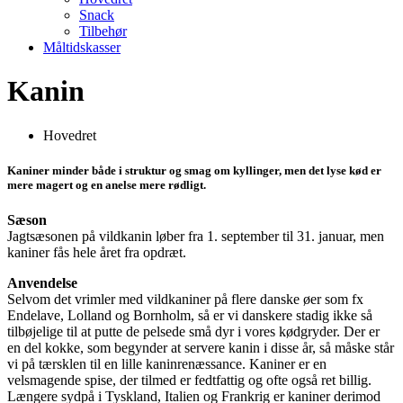
Snack
Tilbehør
Måltidskasser
Kanin
Hovedret
Kaniner minder både i struktur og smag om kyllinger, men det lyse kød er
mere magert og en anelse mere rødligt.
Sæson
Jagtsæsonen på vildkanin løber fra 1. september til 31. januar, men
kaniner fås hele året fra opdræt.
Anvendelse
Selvom det vrimler med vildkaniner på flere danske øer som fx
Endelave, Lolland og Bornholm, så er vi danskere stadig ikke så
tilbøjelige til at putte de pelsede små dyr i vores kødgryder. Der er
en del kokke, som begynder at servere kanin i disse år, så måske står
vi på tærsklen til en lille kaninrenæssance. Kaniner er en
velsmagende spise, der tilmed er fedtfattig og ofte også ret billig.
Længere sydpå i Tyskland, Italien og Frankrig er kaniner derimod