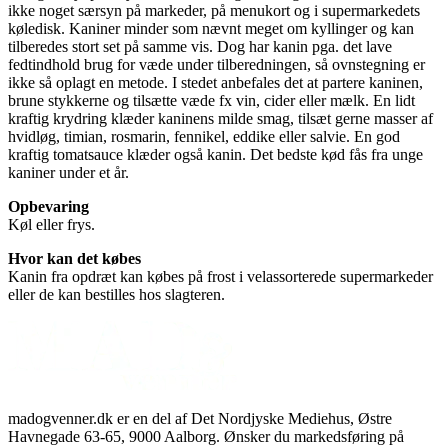
ikke noget særsyn på markeder, på menukort og i supermarkedets
køledisk. Kaniner minder som nævnt meget om kyllinger og kan
tilberedes stort set på samme vis. Dog har kanin pga. det lave
fedtindhold brug for væde under tilberedningen, så ovnstegning er
ikke så oplagt en metode. I stedet anbefales det at partere kaninen,
brune stykkerne og tilsætte væde fx vin, cider eller mælk. En lidt
kraftig krydring klæder kaninens milde smag, tilsæt gerne masser af
hvidløg, timian, rosmarin, fennikel, eddike eller salvie. En god
kraftig tomatsauce klæder også kanin. Det bedste kød fås fra unge
kaniner under et år.
Opbevaring
Køl eller frys.
Hvor kan det købes
Kanin fra opdræt kan købes på frost i velassorterede supermarkeder
eller de kan bestilles hos slagteren.
madogvenner.dk er en del af Det Nordjyske Mediehus, Østre
Havnegade 63-65, 9000 Aalborg. Ønsker du markedsføring på