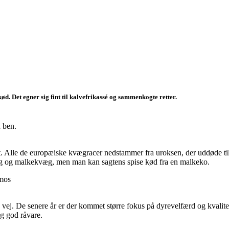
d. Det egner sig fint til kalvefrikassé og sammenkogte retter.
 ben.
t. Alle de europæiske kvægracer nedstammer fra uroksen, der uddøde til
væg og malkekvæg, men man kan sagtens spise kød fra en malkeko.
lmos
j. De senere år er der kommet større fokus på dyrevelfærd og kvalitet i 
og god råvare.