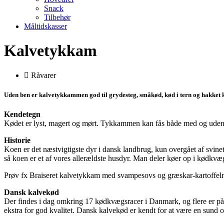
Snack
Tilbehør
Måltidskasser
Kalvetykkam
Råvarer
Uden ben er kalvetykkammen god til grydesteg, småkød, kød i tern og hakket kø
Kendetegn
Kødet er lyst, magert og mørt. Tykkammen kan fås både med og uden
Historie
Koen er det næstvigtigste dyr i dansk landbrug, kun overgået af svine
så koen er et af vores allerældste husdyr. Man deler køer op i kødk
Prøv fx Braiseret kalvetykkam med svampesovs og græskar-kartoffe
Dansk kalvekød
Der findes i dag omkring 17 kødkvægsracer i Danmark, og flere er på ve
ekstra for god kvalitet. Dansk kalvekød er kendt for at være en sund 