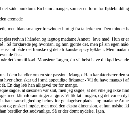
 til det søde punktum. En blanc-manger, som er en form for flødebuddi
f den cremede
it, men blanc-manger forsvinder hurtigt fra tallerkenen. Den minder ha
 et glas rødvin i hånden og iagttog madame Annett lave mad. Hun er en
é . Så forklarede jeg hvordan, og hun gjorde det, men på sin egen måd
mmensat af både det franske og det afrikanske spicy køkken. Men madame A
levende fisk.
år det kom til kød. Monsieur Jørgen, du vil helst have dit kød levende,
lere af dem handler om en stor passion. Mango. Han karakteriserer den
t hver aften skar ud i små appetitlige firkanter.- Vil du have mango i af
t ét. En dag løb han alligevel tør for mango.
ue sagde, at sæsonen var slut, men jeg sagde, at det ville jeg ikke find
t med klimaforandringer at gøre. Vi fik fat i nogen, og det var en dyb t
 fik hans sanselighed og behov for gentagelser plads – og madame Annet
son og ønsker i møde, men med den ekstra dimension, at hun måske ikk
han bestiller det sædvanlige. Så er der dømt nydelse. Igen.