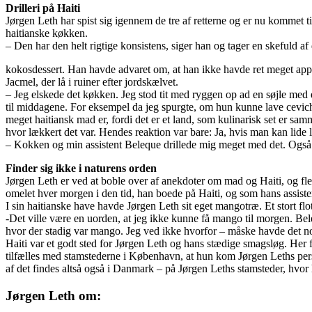
Drilleri på Haiti
Jørgen Leth har spist sig igennem de tre af retterne og er nu kommet
haitianske køkken.
– Den har den helt rigtige konsistens, siger han og tager en skefuld a
kokosdessert. Han havde advaret om, at han ikke havde ret meget appet
Jacmel, der lå i ruiner efter jordskælvet.
– Jeg elskede det køkken. Jeg stod tit med ryggen op ad en søjle med
til middagene. For eksempel da jeg spurgte, om hun kunne lave cevich
meget haitiansk mad er, fordi det er et land, som kulinarisk set er sa
hvor lækkert det var. Hendes reaktion var bare: Ja, hvis man kan lide 
– Kokken og min assistent Beleque drillede mig meget med det. Også n
Finder sig ikke i naturens orden
Jørgen Leth er ved at boble over af anekdoter om mad og Haiti, og f
omelet hver morgen i den tid, han boede på Haiti, og som hans assisten
I sin haitianske have havde Jørgen Leth sit eget mangotræ. Et stort flo
-Det ville være en uorden, at jeg ikke kunne få mango til morgen. Beleq
hvor der stadig var mango. Jeg ved ikke hvorfor – måske havde det noge
Haiti var et godt sted for Jørgen Leth og hans stædige smagsløg. Her
tilfælles med stamstederne i København, at hun kom Jørgen Leths per
af det findes altså også i Danmark – på Jørgen Leths stamsteder, hvor 
Jørgen Leth om: