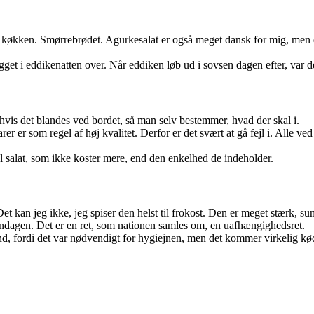
 køkken. Smørrebrødet. Agurkesalat er også meget dansk for mig, men de
gget i eddikenatten over. Når eddiken løb ud i sovsen dagen efter, var det
 hvis det blandes ved bordet, så man selv bestemmer, hvad der skal i.
rer er som regel af høj kvalitet. Derfor er det svært at gå fejl i. Alle ve
l salat, som ikke koster mere, end den enkelhed de indeholder.
t kan jeg ikke, jeg spiser den helst til frokost. Den er meget stærk, sun
 søndagen. Det er en ret, som nationen samles om, en uafhængighedsret.
and, fordi det var nødvendigt for hygiejnen, men det kommer virkelig kø