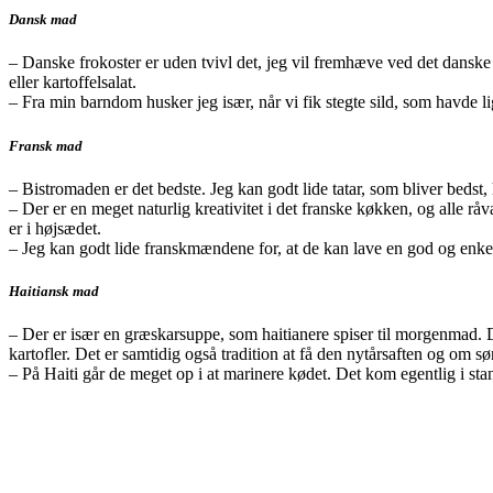
Dansk mad
– Danske frokoster er uden tvivl det, jeg vil fremhæve ved det danske
eller kartoffelsalat.
– Fra min barndom husker jeg især, når vi fik stegte sild, som havde li
Fransk mad
– Bistromaden er det bedste. Jeg kan godt lide tatar, som bliver bedst,
– Der er en meget naturlig kreativitet i det franske køkken, og alle råva
er i højsædet.
– Jeg kan godt lide franskmændene for, at de kan lave en god og enke
Haitiansk mad
– Der er især en græskarsuppe, som haitianere spiser til morgenmad. De
kartofler. Det er samtidig også tradition at få den nytårsaften og om
– På Haiti går de meget op i at marinere kødet. Det kom egentlig i st