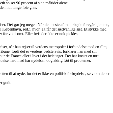
th spiser 90 procent af sine måltider alene.
en lidt tunge foie gras.
spiser. Det gør jeg meget. Når det meste af mit arbejde foregår hjemme,
t i København, red.), hvor jeg får det sædvanlige sæt. Et stykke med
r for voldsomt. Eller hvis der ikke er nok pickles.
elser, når han rejser til verdens metropoler i forbindelse med en film,
ribune, fordi det er verdens bedste avis, forklarer han med sin
e France eller i livet i det hele taget. Det har kostet en tur i
ndelse med mad har nydelsen dog aldrig ført til problemer.
ten til at nyde, for det er ikke en politisk forbrydelse, selv om det er
er godt.