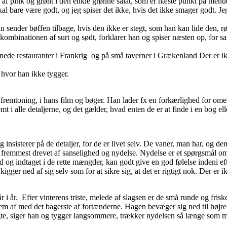
n af pink og grønt i den enkle grønne salat, som er næste punkt på menu
al bare være godt, og jeg spiser det ikke, hvis det ikke smager godt. Je
 sender bøffen tilbage, hvis den ikke er stegt, som han kan lide den, r
ombinationen af surt og sødt, forklarer han og spiser næsten op, for sa
tjernede restauranter i Frankrig og på små taverner i Grækenland Der er 
, hvor han ikke tygger.
 fremtoning, i hans film og bøger. Han lader fx en forkærlighed for omel
t i alle detaljerne, og det gælder, hvad enten de er at finde i en bog e
eg insisterer på de detaljer, for de er livet selv. De vaner, man har, og d
g fremmest drevet af sanselighed og nydelse. Nydelse er et spørgsmål om 
d og indtaget i de rette mængder, kan godt give en god følelse indeni ef
igger ned af sig selv som for at sikre sig, at det er rigtigt nok. Der er 
 i år. Efter vinterens triste, melede af slagsen er de små runde og frisk
em af med det bagerste af fortænderne. Hagen bevæger sig ned til højre,
te, siger han og tygger langsommere, trækker nydelsen så længe som m