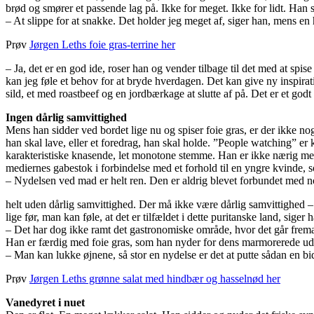
brød og smører et passende lag på. Ikke for meget. Ikke for lidt. Han 
– At slippe for at snakke. Det holder jeg meget af, siger han, mens en
Prøv
Jørgen Leths foie gras-terrine her
– Ja, det er en god ide, roser han og vender tilbage til det med at spi
kan jeg føle et behov for at bryde hverdagen. Det kan give ny inspirat
sild, et med roastbeef og en jordbærkage at slutte af på. Det er et god
Ingen dårlig samvittighed
Mens han sidder ved bordet lige nu og spiser foie gras, er der ikke noge
han skal lave, eller et foredrag, han skal holde. ”People watching” er k
karakteristiske knasende, let monotone stemme. Han er ikke nærig med at
mediernes gabestok i forbindelse med et forhold til en yngre kvinde, 
– Nydelsen ved mad er helt ren. Den er aldrig blevet forbundet med n
helt uden dårlig samvittighed. Der må ikke være dårlig samvittighed – ik
lige før, man kan føle, at det er tilfældet i dette puritanske land, siger 
– Det har dog ikke ramt det gastronomiske område, hvor det går frema
Han er færdig med foie gras, som han nyder for dens marmorerede ud
– Man kan lukke øjnene, så stor en nydelse er det at putte sådan en b
Prøv
Jørgen Leths grønne salat med hindbær og hasselnød her
Vanedyret i nuet