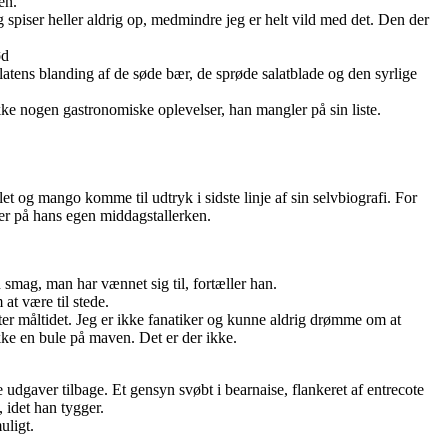
en.
g spiser heller aldrig op, medmindre jeg er helt vild med det. Den der
ød
latens blanding af de søde bær, de sprøde salatblade og den syrlige
ikke nogen gastronomiske oplevelser, han mangler på sin liste.
et og mango komme til udtryk i sidste linje af sin selvbiografi. For
ller på hans egen middagstallerken.
en smag, man har vænnet sig til, fortæller han.
at være til stede.
ter måltidet. Jeg er ikke fanatiker og kunne aldrig drømme om at
ikke en bule på maven. Det er der ikke.
e udgaver tilbage. Et gensyn svøbt i bearnaise, flankeret af entrecote
 idet han tygger.
uligt.