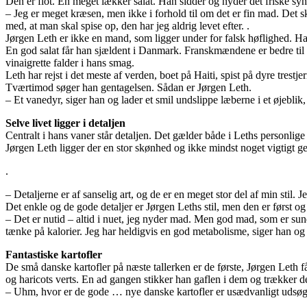
Den er flot. En meget lækker salat. Han sidder og nyder det friske sy
– Jeg er meget kræsen, men ikke i forhold til om det er fin mad. Det sk
med, at man skal spise op, den har jeg aldrig levet efter. .
Jørgen Leth er ikke en mand, som ligger under for falsk høflighed. Han
En god salat får han sjældent i Danmark. Franskmændene er bedre til k
vinaigrette falder i hans smag.
Leth har rejst i det meste af verden, boet på Haiti, spist på dyre tres
Tværtimod søger han gentagelsen. Sådan er Jørgen Leth.
– Et vanedyr, siger han og lader et smil undslippe læberne i et øjeblik
Selve livet ligger i detaljen
Centralt i hans vaner står detaljen. Det gælder både i Leths personlige
Jørgen Leth ligger der en stor skønhed og ikke mindst noget vigtigt gem
.
– Detaljerne er af sanselig art, og de er en meget stor del af min stil. J
Det enkle og de gode detaljer er Jørgen Leths stil, men den er først o
– Det er nutid – altid i nuet, jeg nyder mad. Men god mad, som er sun
tænke på kalorier. Jeg har heldigvis en god metabolisme, siger han og k
Fantastiske kartofler
De små danske kartofler på næste tallerken er de første, Jørgen Leth får
og haricots verts. En ad gangen stikker han gaflen i dem og trækker d
– Uhm, hvor er de gode … nye danske kartofler er usædvanligt udsøg