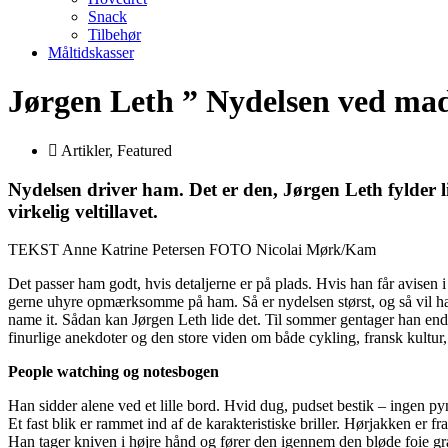
Snack
Tilbehør
Måltidskasser
Jørgen Leth ” Nydelsen ved mad
Artikler
,
Featured
Nydelsen driver ham. Det er den, Jørgen Leth fylder l
virkelig veltillavet.
TEKST Anne Katrine Petersen FOTO Nicolai Mørk/Kam
Det passer ham godt, hvis detaljerne er på plads. Hvis han får avisen 
gerne uhyre opmærksomme på ham. Så er nydelsen størst, og så vil han
name it. Sådan kan Jørgen Leth lide det. Til sommer gentager han end
finurlige anekdoter og den store viden om både cykling, fransk kultur
People watching og notesbogen
Han sidder alene ved et lille bord. Hvid dug, pudset bestik – ingen pyn
Et fast blik er rammet ind af de karakteristiske briller. Hørjakken er f
Han tager kniven i højre hånd og fører den igennem den bløde foie gras 