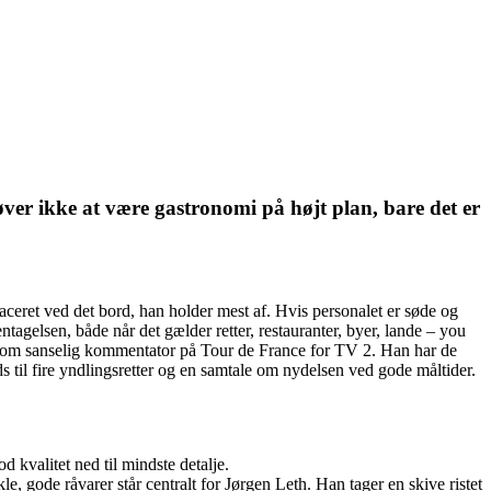
øver ikke at være gastronomi på højt plan, bare det er
aceret ved det bord, han holder mest af. Hvis personalet er søde og
gelsen, både når det gælder retter, restauranter, byer, lande – you
t som sanselig kommentator på Tour de France for TV 2. Han har de
 til fire yndlingsretter og en samtale om nydelsen ved gode måltider.
d kvalitet ned til mindste detalje.
e, gode råvarer står centralt for Jørgen Leth. Han tager en skive ristet