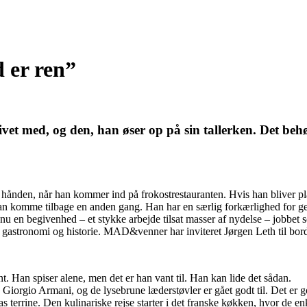
 er ren”
ivet med, og den, han øser op på sin tallerken. Det beh
i hånden, når han kommer ind på frokostrestauranten. Hvis han bliver pl
 komme tilbage en anden gang. Han har en særlig forkærlighed for genta
nu en begivenhed – et stykke arbejde tilsat masser af nydelse – jobbe
, gastronomi og historie. MAD&venner har inviteret Jørgen Leth til bords
t. Han spiser alene, men det er han vant til. Han kan lide det sådan.
ra Giorgio Armani, og de lysebrune læderstøvler er gået godt til. Det er go
terrine. Den kulinariske rejse starter i det franske køkken, hvor de enkl