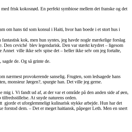
ng med frisk kokosnød. En perfekt symbiose mellem det franske og det
m om hans tid som konsul i Haiti, hvor han boede i et stort hus i
 fantastisk kok, men hun syntes, jeg havde nogle mærkelige forslag
e. Den ceviché blev legendarisk. Den var stærkt krydret – ligesom
nnet ville ikke selv spise det – heller ikke selv om jeg fortalte,
 sagde de. Og så grinte de.
 som nærmest provokerende sanselig. Frugten, som ledsagede hans
ten, monsieur Jørgen?, spurgte han. Det ville jeg gerne.
e mig i. Vi fandt ud af, at der var et område på den anden side af øen,
ilfredsstillelse. At snyde naturens orden.
t gjorde et uforglemmeligt kulinarisk stykke arbejde. Hun har det
e forstod dem. – Det er meget haitiansk, påpeger Leth. Men en snert