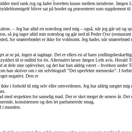
sidder med rank ryg og lader forretten knase mellem tænderne. Jørgen Le
 hyldeblomstgelé bliver sat på bordet og præsenteret som supplement til d
se alene. – Jeg har altid en notesbog med mig – også, når jeg går ud og 
ion, så jeg tager altid min notesbog og går ned til Peder Oxe (restauran
t sted, for smørrebrødet er ikke for voldsomt. Jeg hader, når smørrebrød e
t at se på, ingen at iagttage. Det er ellers en af hans yndlingsbeskæftig
rydderi til et måltid for én. Alternativt læser Jørgen Leth avis. Herald T
 dele sine oplevelser, og det har han aldrig været – hverken under Tour d
som han skriver om i sin selvbiografi ”Det uperfekte menneske”. I forbi
oget negativt. Den er
ke i forhold til mig selv eller omverdenen. Jeg har aldrig nægtet mig ret
han.
d med respekten for sanselig mad. Der er sket meget de senere år. Det 
seende, konsistensen og den let parfumerede smag.
id i munden.