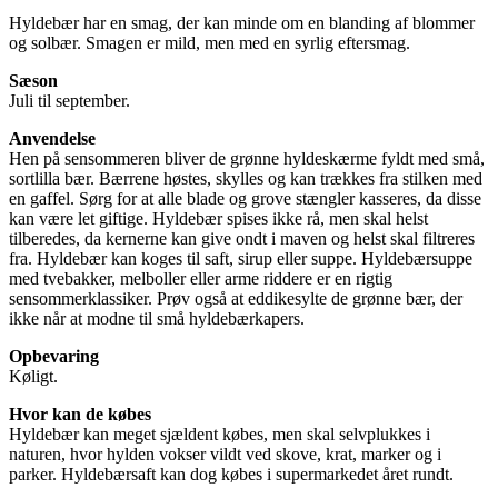
Hyldebær har en smag, der kan minde om en blanding af blommer
og solbær. Smagen er mild, men med en syrlig eftersmag.
Sæson
Juli til september.
Anvendelse
Hen på sensommeren bliver de grønne hyldeskærme fyldt med små,
sortlilla bær. Bærrene høstes, skylles og kan trækkes fra stilken med
en gaffel. Sørg for at alle blade og grove stængler kasseres, da disse
kan være let giftige. Hyldebær spises ikke rå, men skal helst
tilberedes, da kernerne kan give ondt i maven og helst skal filtreres
fra. Hyldebær kan koges til saft, sirup eller suppe. Hyldebærsuppe
med tvebakker, melboller eller arme riddere er en rigtig
sensommerklassiker. Prøv også at eddikesylte de grønne bær, der
ikke når at modne til små hyldebærkapers.
Opbevaring
Køligt.
Hvor kan de købes
Hyldebær kan meget sjældent købes, men skal selvplukkes i
naturen, hvor hylden vokser vildt ved skove, krat, marker og i
parker. Hyldebærsaft kan dog købes i supermarkedet året rundt.