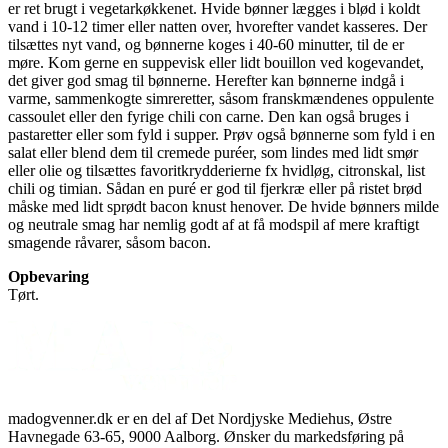
er ret brugt i vegetarkøkkenet. Hvide bønner lægges i blød i koldt
vand i 10-12 timer eller natten over, hvorefter vandet kasseres. Der
tilsættes nyt vand, og bønnerne koges i 40-60 minutter, til de er
møre. Kom gerne en suppevisk eller lidt bouillon ved kogevandet,
det giver god smag til bønnerne. Herefter kan bønnerne indgå i
varme, sammenkogte simreretter, såsom franskmændenes oppulente
cassoulet eller den fyrige chili con carne. Den kan også bruges i
pastaretter eller som fyld i supper. Prøv også bønnerne som fyld i en
salat eller blend dem til cremede puréer, som lindes med lidt smør
eller olie og tilsættes favoritkrydderierne fx hvidløg, citronskal, list
chili og timian. Sådan en puré er god til fjerkræ eller på ristet brød
måske med lidt sprødt bacon knust henover. De hvide bønners milde
og neutrale smag har nemlig godt af at få modspil af mere kraftigt
smagende råvarer, såsom bacon.
Opbevaring
Tørt.
madogvenner.dk er en del af Det Nordjyske Mediehus, Østre
Havnegade 63-65, 9000 Aalborg. Ønsker du markedsføring på