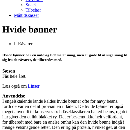
Snack
Tilbehør
Måltidskasser
Hvide bønner
Råvarer
Hvide bønner har en mild og lidt melet smag, men er gode til at suge smag til
sig fra de råvarer, de tilberedes med.
Sæson
Fås hele året.
Læs også om
Linser
Anvendelse
I engelsktalende lande kaldes hvide bønner ofte for navy beans,
fordi de var en del af provianten i flåden. De hvide bønner er også
meget anvendt til konserves fx i dåseklassikeren baked beans, og det
har givet den et lidt blakket ry. Det er bestemt ikke helt velfortjent,
for tilberedt med bare en anelse omhu kan den hvide bønne indgå i
mange velsmagende retter. Den er rig på protein, hvilket gør, at den