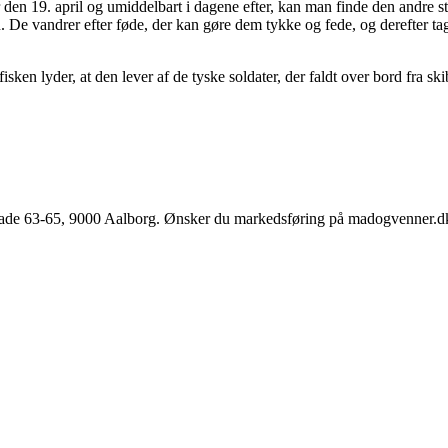
år den 19. april og umiddelbart i dagene efter, kan man finde den andre 
 De vandrer efter føde, der kan gøre dem tykke og fede, og derefter ta
fisken lyder, at den lever af de tyske soldater, der faldt over bord fra 
e 63-65, 9000 Aalborg. Ønsker du markedsføring på madogvenner.dk el