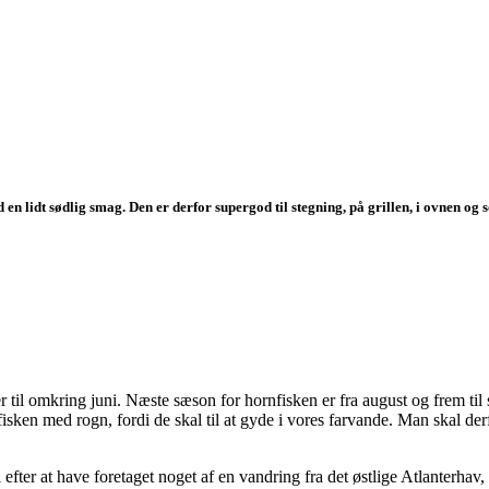
en lidt sødlig smag. Den er derfor supergod til stegning, på grillen, i ovnen og 
til omkring juni. Næste sæson for hornfisken er fra august og frem til 
isken med rogn, fordi de skal til at gyde i vores farvande. Man skal derf
efter at have foretaget noget af en vandring fra det østlige Atlanterha