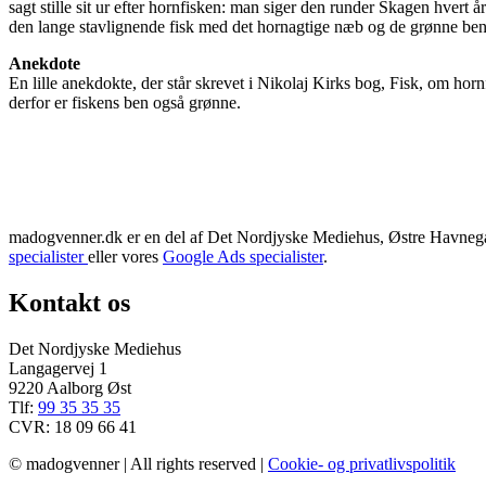
sagt stille sit ur efter hornfisken: man siger den runder Skagen hvert 
den lange stavlignende fisk med det hornagtige næb og de grønne ben.
Anekdote
En lille anekdokte, der står skrevet i Nikolaj Kirks bog, Fisk, om horn
derfor er fiskens ben også grønne.
madogvenner.dk er en del af Det Nordjyske Mediehus, Østre Havnegad
specialister
eller vores
Google Ads specialister
.
Kontakt os
Det Nordjyske Mediehus
Langagervej 1
9220 Aalborg Øst
Tlf:
99 35 35 35
CVR: 18 09 66 41
© madogvenner | All rights reserved |
Cookie- og privatlivspolitik