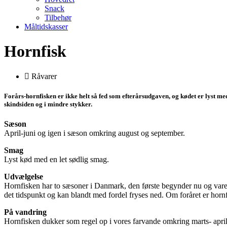
Snack
Tilbehør
Måltidskasser
Hornfisk
Råvarer
Forårs-hornfisken er ikke helt så fed som efterårsudgaven, og kødet er lyst med 
skindsiden og i mindre stykker.
Sæson
April-juni og igen i sæson omkring august og september.
Smag
Lyst kød med en let sødlig smag.
Udvælgelse
Hornfisken har to sæsoner i Danmark, den første begynder nu og varer 
det tidspunkt og kan blandt med fordel fryses ned. Om foråret er hornf
På vandring
Hornfisken dukker som regel op i vores farvande omkring marts- april 