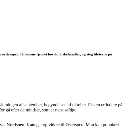
som dampet. Få benene fjernet hos din fiskehandler, og steg fileterne på
slutningen af september, begyndelsen af oktober. Fisken er federe på
or gå efter de mindste, som er mest saftige.
v, via Nordsøen, Kattegat og videre til Østersøen. Man kan populært