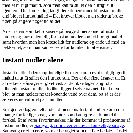
med et hurtigt måltid, som man kan få stillet den hurtigt sult
igennem. Der findes dog langt flere dimensioner til instant nudler
end blot et hurtigt måltid – Det kræver blot at man gider at bruge
tiden på at gøre noget ud af det.
Vi vil i denne artikel fokusere på begge dimensioner af instant
nudler, og præsentere dig for instant nudler som et hurtigt måltid
samt hvordan man kan kræse lidt for nudlerne og ende ud med en
lækker ret, som man kan servere for familien til aftensmad.
Instant nudler alene
Instant nudler i deres oprindelige form er som nævnt et rigtig godt
måltid til at få stillet den hurtige sult. Det er der flere årsager til. En
af de bedste årsager er givet vist, at det ikke tager lang tid at
tilberede instant nudler, hvilket ligger i selve navnet. Det krævet
blot, at man hælder noget kogende vand over dem, og så er der
serveres indenfor et par minutter.
Smagen er dog en helt anden dimension. Instant nudler kommer i
mange forskellige smagsvarianter, som kan gøre en himmel til
forskel. Et af vores favoritmærker, når der kommer til producenter af
instant nudler, er
Samyang, som laver er hav af forskellige smage
.
Samyang er et mærke, som er betragtet som et af de bedste, når det