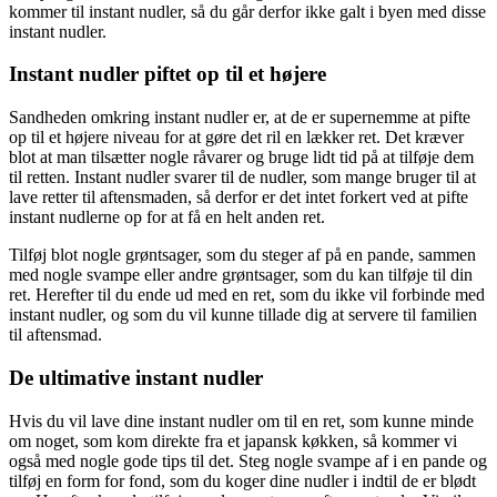
kommer til instant nudler, så du går derfor ikke galt i byen med disse
instant nudler.
Instant nudler piftet op til et højere
Sandheden omkring instant nudler er, at de er supernemme at pifte
op til et højere niveau for at gøre det ril en lækker ret. Det kræver
blot at man tilsætter nogle råvarer og bruge lidt tid på at tilføje dem
til retten. Instant nudler svarer til de nudler, som mange bruger til at
lave retter til aftensmaden, så derfor er det intet forkert ved at pifte
instant nudlerne op for at få en helt anden ret.
Tilføj blot nogle grøntsager, som du steger af på en pande, sammen
med nogle svampe eller andre grøntsager, som du kan tilføje til din
ret. Herefter til du ende ud med en ret, som du ikke vil forbinde med
instant nudler, og som du vil kunne tillade dig at servere til familien
til aftensmad.
De ultimative instant nudler
Hvis du vil lave dine instant nudler om til en ret, som kunne minde
om noget, som kom direkte fra et japansk køkken, så kommer vi
også med nogle gode tips til det. Steg nogle svampe af i en pande og
tilføj en form for fond, som du koger dine nudler i indtil de er blødt