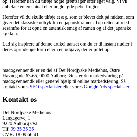
op. Herefter kan du tilføje nogle grøntsager efter eget valg. Vi vil
anbefale enten spinat eller nogle røde peberfrugter.
Herefter vil du skulle tilføje et æg, som er blevet delt på midten, som
giver det klassiske udtryk fra en japansk ramen. Top retten af med
sesamfrø for at opnå en autentisk smag af ramen og af det japanske
køkken.
Lad sig inspirere af denne artikel uanset om du er til instant nudler i
deres oprindelige form eller i en udgave, der er piftet op.
madogvenner.dk er en del af Det Nordjyske Mediehus, Østre
Havnegade 63-65, 9000 Aalborg. Ønsker du markedsføring på
madogvenner.dk eller generel hjælp til online markedsføring, Så
kontakt vores
SEO specialister
eller vores
Google Ads specialister
.
Kontakt os
Det Nordjyske Mediehus
Langagervej 1
9220 Aalborg Øst
Tlf:
99 35 35 35
CVR: 18 09 66 41