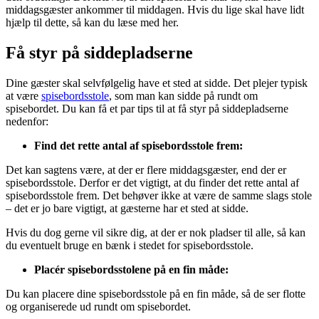
middagsgæster ankommer til middagen. Hvis du lige skal have lidt
hjælp til dette, så kan du læse med her.
Få styr på siddepladserne
Dine gæster skal selvfølgelig have et sted at sidde. Det plejer typisk
at være
spisebordsstole
, som man kan sidde på rundt om
spisebordet. Du kan få et par tips til at få styr på siddepladserne
nedenfor:
Find det rette antal af spisebordsstole frem:
Det kan sagtens være, at der er flere middagsgæster, end der er
spisebordsstole. Derfor er det vigtigt, at du finder det rette antal af
spisebordsstole frem. Det behøver ikke at være de samme slags stole
– det er jo bare vigtigt, at gæsterne har et sted at sidde.
Hvis du dog gerne vil sikre dig, at der er nok pladser til alle, så kan
du eventuelt bruge en bænk i stedet for spisebordsstole.
Placér spisebordsstolene på en fin måde:
Du kan placere dine spisebordsstole på en fin måde, så de ser flotte
og organiserede ud rundt om spisebordet.