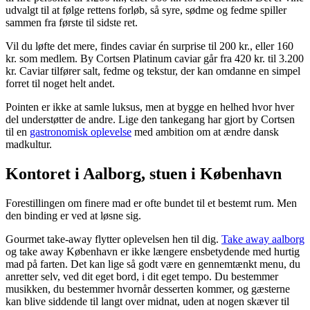
udvalgt til at følge rettens forløb, så syre, sødme og fedme spiller
sammen fra første til sidste ret.
Vil du løfte det mere, findes caviar én surprise til 200 kr., eller 160
kr. som medlem. By Cortsen Platinum caviar går fra 420 kr. til 3.200
kr. Caviar tilfører salt, fedme og tekstur, der kan omdanne en simpel
forret til noget helt andet.
Pointen er ikke at samle luksus, men at bygge en helhed hvor hver
del understøtter de andre. Lige den tankegang har gjort by Cortsen
til en
gastronomisk oplevelse
med ambition om at ændre dansk
madkultur.
Kontoret i Aalborg, stuen i København
Forestillingen om finere mad er ofte bundet til et bestemt rum. Men
den binding er ved at løsne sig.
Gourmet take-away flytter oplevelsen hen til dig.
Take away aalborg
og take away København er ikke længere ensbetydende med hurtig
mad på farten. Det kan lige så godt være en gennemtænkt menu, du
anretter selv, ved dit eget bord, i dit eget tempo. Du bestemmer
musikken, du bestemmer hvornår desserten kommer, og gæsterne
kan blive siddende til langt over midnat, uden at nogen skæver til