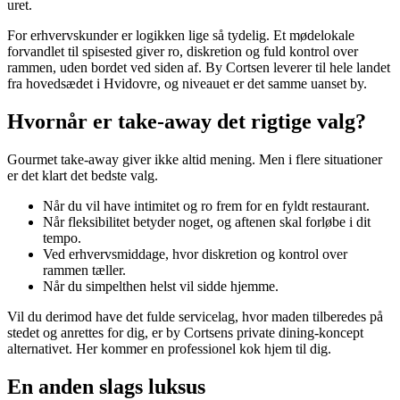
uret.
For erhvervskunder er logikken lige så tydelig. Et mødelokale
forvandlet til spisested giver ro, diskretion og fuld kontrol over
rammen, uden bordet ved siden af. By Cortsen leverer til hele landet
fra hovedsædet i Hvidovre, og niveauet er det samme uanset by.
Hvornår er take-away det rigtige valg?
Gourmet take-away giver ikke altid mening. Men i flere situationer
er det klart det bedste valg.
Når du vil have intimitet og ro frem for en fyldt restaurant.
Når fleksibilitet betyder noget, og aftenen skal forløbe i dit
tempo.
Ved erhvervsmiddage, hvor diskretion og kontrol over
rammen tæller.
Når du simpelthen helst vil sidde hjemme.
Vil du derimod have det fulde servicelag, hvor maden tilberedes på
stedet og anrettes for dig, er by Cortsens private dining-koncept
alternativet. Her kommer en professionel kok hjem til dig.
En anden slags luksus