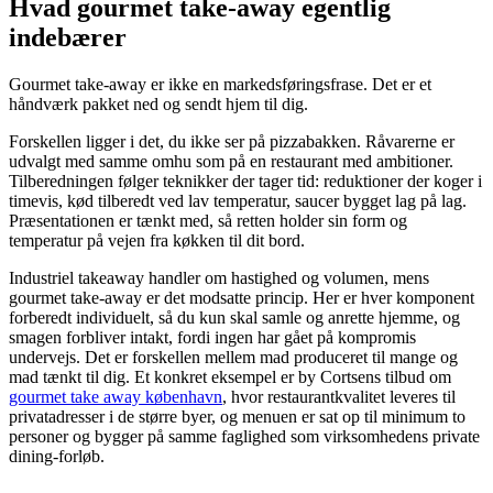
Hvad gourmet take-away egentlig
indebærer
Gourmet take-away er ikke en markedsføringsfrase. Det er et
håndværk pakket ned og sendt hjem til dig.
Forskellen ligger i det, du ikke ser på pizzabakken. Råvarerne er
udvalgt med samme omhu som på en restaurant med ambitioner.
Tilberedningen følger teknikker der tager tid: reduktioner der koger i
timevis, kød tilberedt ved lav temperatur, saucer bygget lag på lag.
Præsentationen er tænkt med, så retten holder sin form og
temperatur på vejen fra køkken til dit bord.
Industriel takeaway handler om hastighed og volumen, mens
gourmet take-away er det modsatte princip. Her er hver komponent
forberedt individuelt, så du kun skal samle og anrette hjemme, og
smagen forbliver intakt, fordi ingen har gået på kompromis
undervejs. Det er forskellen mellem mad produceret til mange og
mad tænkt til dig. Et konkret eksempel er by Cortsens tilbud om
gourmet take away københavn
, hvor restaurantkvalitet leveres til
privatadresser i de større byer, og menuen er sat op til minimum to
personer og bygger på samme faglighed som virksomhedens private
dining-forløb.