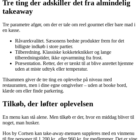
Tre ting der adskiller det fra almindelig
takeaway
Tre parametre afgør, om der er tale om reel gourmet eller bare mad i
en kasse.
Råvarekvalitet. Sæsonens bedste produkter frem for det
billigste indkøb i store partier.
Tilberedning. Klassiske kokketeknikker og lange
tilberedningstider, ikke opvarmning fra frost.
Præsentation. Retter, der er tænkt til at blive anrettet hjemme
uden at miste udtryk eller temperatur.
Tilsammen giver de tre ting en oplevelse på niveau med
restauranten, men i dine egne omgivelser – uden at booke bord,
klæde om eller finde parkering.
Tilkøb, der løfter oplevelsen
En menu kan stå alene. Men tilkøb er der, hvor en middag bliver til
noget, man husker.
Hos by Cortsen kan take-away-menuen suppleres med en vinmenu
til fire personer til 1.200 kr., eller 960 kr. for medlemmer. Det er vine