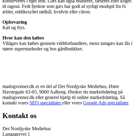
konserveres i eget fedt. Gæs kan også braiseres, farseres eller koges
til ragout. Fedt fjerkræ som gæs har godt af syrligt modspil fra fx
æbler, eddikesyltet rødkål, hvidvin eller citron.
Opbevaring
Køl og frys.
Hvor kan den købes
Vildgæs kan købes gennem vildtforhandlere, mens tamgæs kan fås i
større supermarkeder og hos gårdbutikker.
madogvenner.dk er en del af Det Nordjyske Mediehus, Østre
Havnegade 63-65, 9000 Aalborg. Ønsker du markedsføring på
madogvenner.dk eller generel hjælp til online markedsføring, Så
kontakt vores
SEO specialister
eller vores
Google Ads specialister
.
Kontakt os
Det Nordjyske Mediehus
Langagervej 1