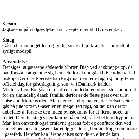
Sæson
Jagtsæson på vildgæs løber fra 1. september til 31. december.
Smag
Gåsen har en noget fed og fyldig smag af fjerkræ, der har godt af
syrligt modspil.
Anvendelse
Det siges, at gæssene afslørede Morten Bisp ved at skræppe op, da
han forsøgte at gemme sig i en lade for at undgå at blive udnævnt til
biskop. Derfor erklærede han krig mod den fede fugl og indførte en
officiel dag for gåseslagtning, som vi i Danmark kalder
Mortensaften. En gås på tre kilo er imidlertid en noget stor mundfuld
for en almindelig dansk familie, derfor er de fleste gået over til at
spise and Mortensaften. Men der er stadig mange, der fortsat sætter
gås på julebordet. Gåsen er en meget fed fugl, og det kan derfor
anbefales at forkoge den inden ovnstegning for at fjerne noget af
fedtet. Derefter steges den færdig på en rist, så fedtet kan dryppe fra.
Man kan omvendt også omfavne gåsens fedt og confitere den ved
simpelthen at salte gåsens lår et døgns tid og herefter koge dem møre
i gåsefedt. Herefter kan lårene spises som de er, eller de kan